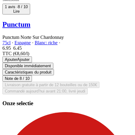
1 avis ·
8
/ 10
Lire
Punctum
Punctum Norte Sur Chardonnay
75cl
·
Espagne
·
Blanc: riche
·
6.95
6.
45
TTC
(€8,60/l)
Ajouter
Ajouter
Disponible immédiatement
Caractéristiques du produit
Note de
8
/ 10
Livraison gratuite à partir de 12 bouteilles ou de 150€
Commandé aujourd’hui avant 21:00, livré jeudi
Onze selectie