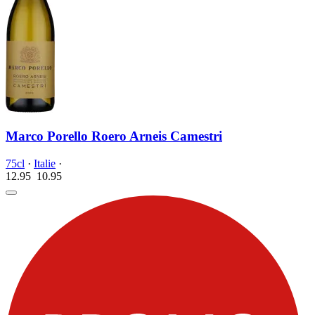
Marco Porello Roero Arneis Camestri
75cl
·
Italie
·
12.95
10.
95