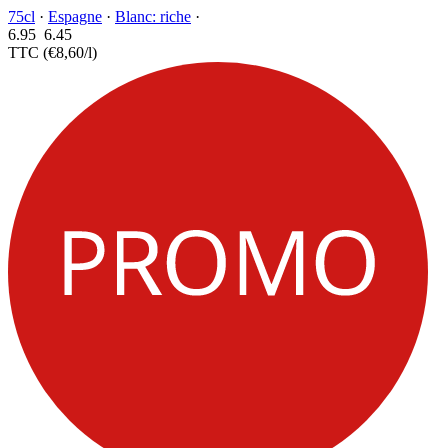
75cl
·
Espagne
·
Blanc: riche
·
6.95
6.
45
TTC
(€8,60/l)