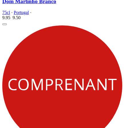
Dom Martinho Branco
75cl
·
Portugal
·
9.95
9.
50