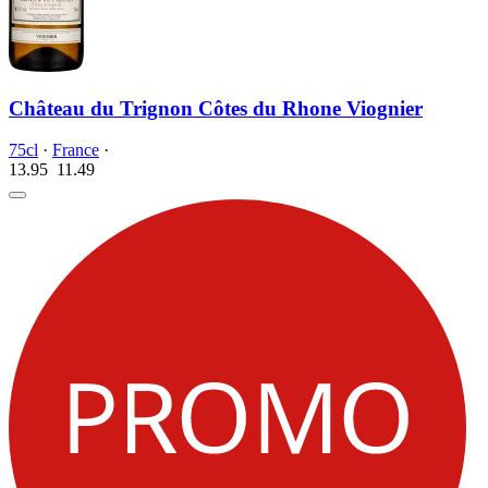
Château du Trignon Côtes du Rhone Viognier
75cl
·
France
·
13.95
11.
49