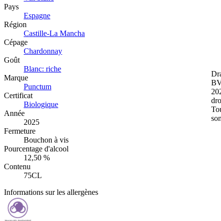
Pays
Espagne
Région
Castille-La Mancha
Cépage
Chardonnay
Goût
Blanc: riche
Dr
Marque
BV
Punctum
20
Certificat
dro
Biologique
Tou
Année
so
2025
Fermeture
Bouchon à vis
Pourcentage d'alcool
12,50 %
Contenu
75CL
Informations sur les allergènes