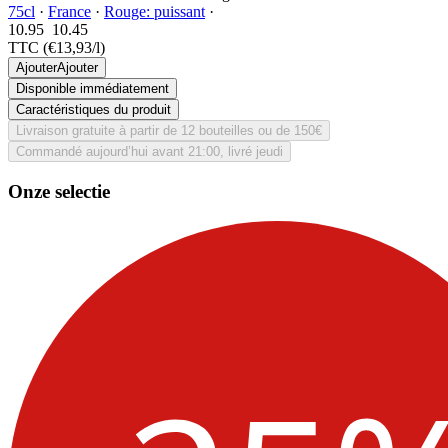
75cl
·
France
·
Rouge: puissant
·
10.95
10.
45
TTC
(€13,93/l)
Ajouter
Ajouter
Disponible immédiatement
Caractéristiques du produit
Livraison gratuite à partir de 12 bouteilles ou de 150€
Commandé aujourd’hui avant 21:00, livré jeudi
Onze selectie