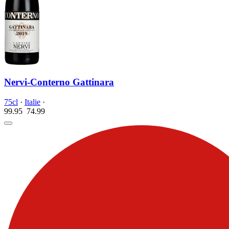
Nervi-Conterno Gattinara
75cl
·
Italie
·
99.95
74.
99