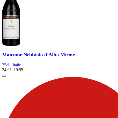
Manzone Nebbiolo d'Alba Mirinè
75cl
·
Italie
·
24.95
19.
95