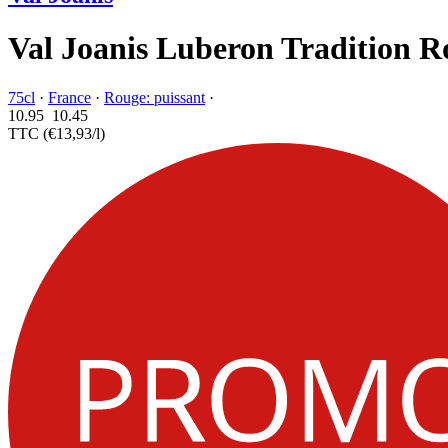
Val Joanis Luberon Tradition R
75cl
·
France
·
Rouge: puissant
·
10.95
10.
45
TTC
(€13,93/l)