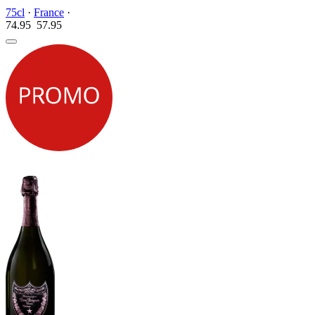
75cl
·
France
·
74.95
57.
95