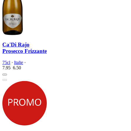
Ca'Di Rajo
Prosecco Frizzante
75cl
·
Italie
·
7.95
6.
50