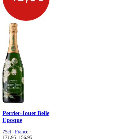
Perrier-Jouet Belle
Epoque
75cl
·
France
·
171.95
156.
95