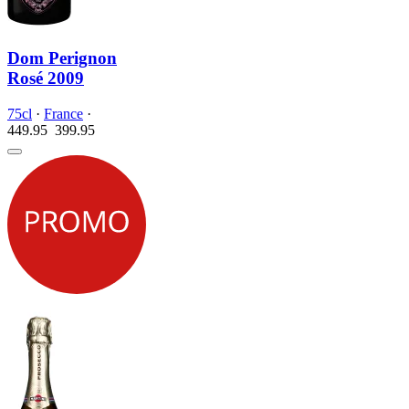
Dom Perignon
Rosé 2009
75cl
·
France
·
449.95
399.
95