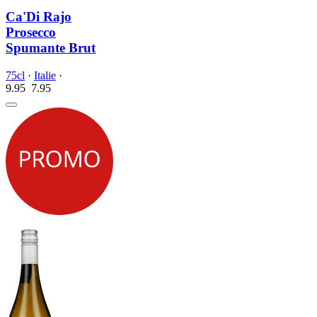
Ca'Di Rajo
Prosecco
Spumante Brut
75cl
·
Italie
·
9.95
7.
95