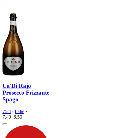
Ca'Di Rajo
Prosecco Frizzante
Spago
75cl
·
Italie
·
7.49
6.
50