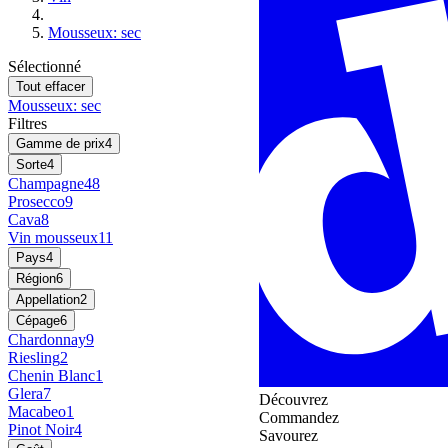
Mousseux: sec
Sélectionné
Tout effacer
Mousseux: sec
Filtres
Gamme de prix
4
Sorte
4
Champagne
48
Prosecco
9
Cava
8
Vin mousseux
11
Pays
4
Région
6
Appellation
2
Cépage
6
Chardonnay
9
Riesling
2
Chenin Blanc
1
Glera
7
Découvrez
Macabeo
1
Commandez
Pinot Noir
4
Savourez