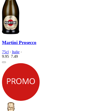
Martini Prosecco
75cl
·
Italie
·
9.95
7.
49