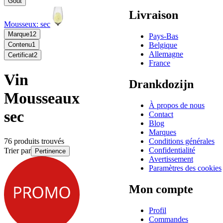
Goût
Livraison
Mousseux: sec
Marque
12
Pays-Bas
Belgique
Contenu
1
Allemagne
Certificat
2
France
Vin
Drankdozijn
Mousseaux
À propos de nous
sec
Contact
Blog
Marques
Conditions générales
76 produits trouvés
Confidentialité
Trier par
Pertinence
Avertissement
Paramètres des cookies
Mon compte
Profil
Commandes