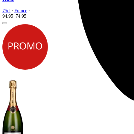
75cl
·
France
·
94.95
74.
95