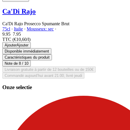
Ca'Di Rajo
Ca'Di Rajo Prosecco Spumante Brut
75cl
·
Italie
·
Mousseux: sec
·
9.95
7.
95
TTC
(€10,60/l)
Ajouter
Ajouter
Disponible immédiatement
Caractéristiques du produit
Note de
8
/ 10
Livraison gratuite à partir de 12 bouteilles ou de 150€
Commandé aujourd’hui avant 21:00, livré jeudi
Onze selectie