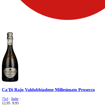
Ca'Di Rajo Valdobbiadene Millesimato Prosecco
75cl
·
Italie
·
12.95
9.
95