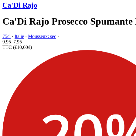
Ca'Di Rajo
Ca'Di Rajo Prosecco Spumante
75cl
·
Italie
·
Mousseux: sec
·
9.95
7.
95
TTC
(€10,60/l)