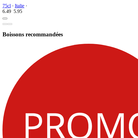
75cl
·
Italie
·
6.49
5.
95
Boissons recommandées