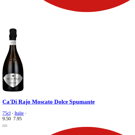
Ca'Di Rajo Moscato Dolce Spumante
75cl
·
Italie
·
9.50
7.
95