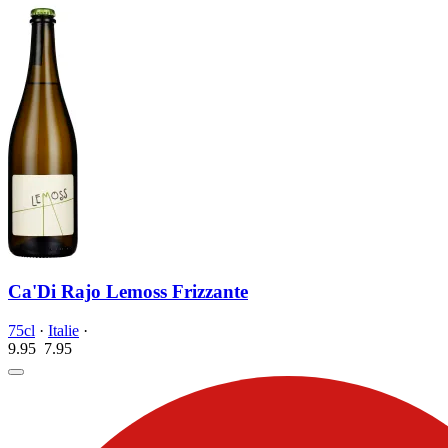
Ca'Di Rajo Lemoss Frizzante
75cl
·
Italie
·
9.95
7.
95