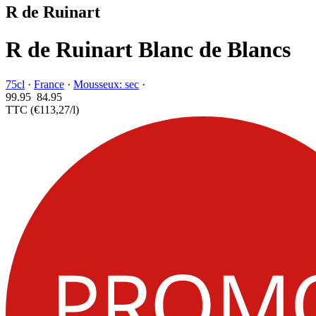
R de Ruinart
R de Ruinart Blanc de Blancs
75cl
·
France
·
Mousseux: sec
·
99.95
84.
95
TTC
(€113,27/l)