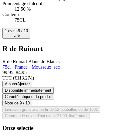
Pourcentage d'alcool
12,50 %
Contenu
75CL
1 avis ·
9
/ 10
Lire
R de Ruinart
R de Ruinart Blanc de Blancs
75cl
·
France
·
Mousseux: sec
·
99.95
84.
95
TTC
(€113,27/l)
Ajouter
Ajouter
Disponible immédiatement
Caractéristiques du produit
Note de
9
/ 10
Livraison gratuite à partir de 12 bouteilles ou de 150€
Commandé aujourd’hui avant 21:00, livré mardi
Onze selectie