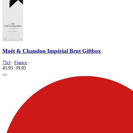
Moët & Chandon Impérial Brut Giftbox
75cl
·
France
·
45.95
39.
95