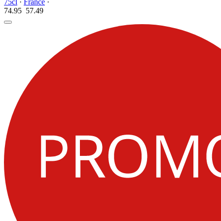
75cl
·
France
·
74.95
57.
49