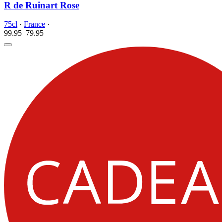
R de Ruinart Rose
75cl
·
France
·
99.95
79.
95