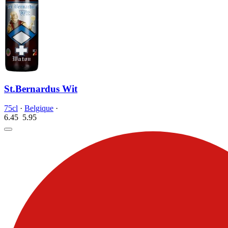
St.Bernardus Wit
75cl
·
Belgique
·
6.45
5.
95