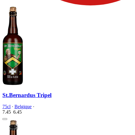
St.Bernardus Tripel
75cl
·
Belgique
·
7.45
6.
45