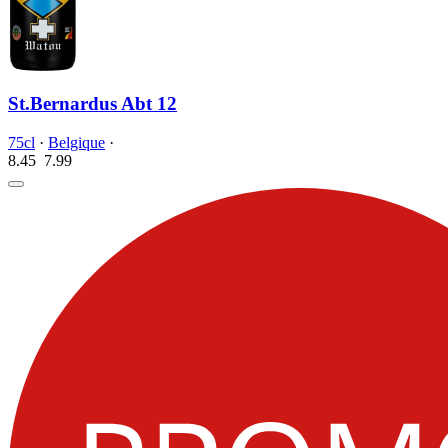
St.Bernardus Abt 12
75cl
·
Belgique
·
8.45
7.
99