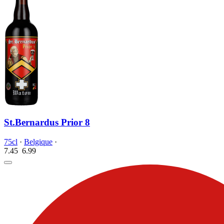
St.Bernardus Prior 8
75cl
·
Belgique
·
7.45
6.
99