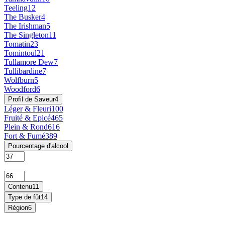
Teeling
12
The Busker
4
The Irishman
5
The Singleton
11
Tomatin
23
Tomintoul
21
Tullamore Dew
7
Tullibardine
7
Wolfburn
5
Woodford
6
Profil de Saveur
4
Léger & Fleuri
100
Fruité & Epicé
465
Plein & Rond
616
Fort & Fumé
389
Pourcentage d'alcool
Contenu
11
Type de fût
14
Région
6