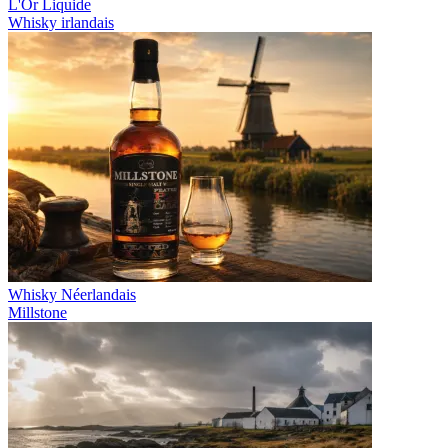
L'Or Liquide
Whisky irlandais
Whisky Néerlandais
Millstone