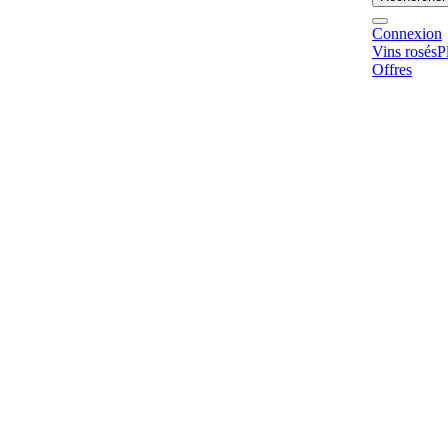
Connexion
Vins rosés
P
Offres