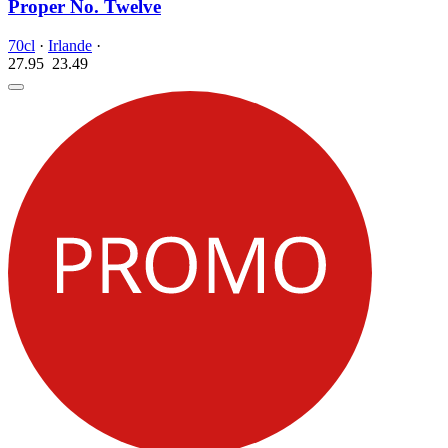
Proper No. Twelve
70cl
·
Irlande
·
27.95
23.
49