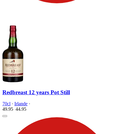
Redbreast 12 years Pot Still
70cl
·
Irlande
·
49.95
44.
95