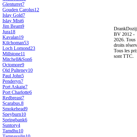
Glenturret
7
Gouden Carolus
12
Islay Gold
7
Islay Mist
6
Jim Beam
9
DrankDozij
Jura
18
BV 2012 -
Kavalan
19
2026. Tous
Kilchoman
53
droits réser
Loch Lomond
23
Tous les pri
Millstone
11
sont TTC.
Mitchell&Son
6
Octomore
9
Old Pulteney
10
Paul John
5
Penderyn
7
Port Askaig
7
Port Charlotte
6
Redbreast
7
Scarabus.
8
Smokehead
9
Speyburn
10
Springbank
6
Suntory
4
Tamdhu
10
Tamnavulin
10