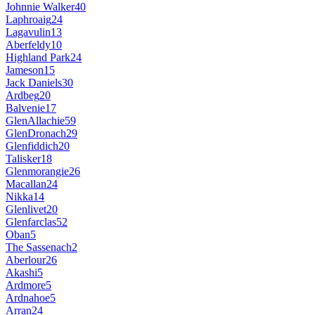
Johnnie Walker
40
Laphroaig
24
Lagavulin
13
Aberfeldy
10
Highland Park
24
Jameson
15
Jack Daniels
30
Ardbeg
20
Balvenie
17
GlenAllachie
59
GlenDronach
29
Glenfiddich
20
Talisker
18
Glenmorangie
26
Macallan
24
Nikka
14
Glenlivet
20
Glenfarclas
52
Oban
5
The Sassenach
2
Aberlour
26
Akashi
5
Ardmore
5
Ardnahoe
5
Arran
24