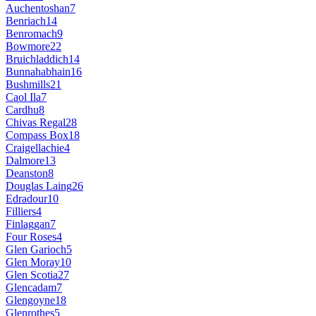
Auchentoshan
7
Benriach
14
Benromach
9
Bowmore
22
Bruichladdich
14
Bunnahabhain
16
Bushmills
21
Caol Ila
7
Cardhu
8
Chivas Regal
28
Compass Box
18
Craigellachie
4
Dalmore
13
Deanston
8
Douglas Laing
26
Edradour
10
Filliers
4
Finlaggan
7
Four Roses
4
Glen Garioch
5
Glen Moray
10
Glen Scotia
27
Glencadam
7
Glengoyne
18
Glenrothes
5