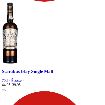
Scarabus Islay Single Malt
70cl
·
Écosse
·
44.95
39.
95