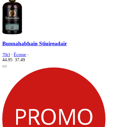
Bunnahabhain Stiuireadair
70cl
·
Écosse
·
44.95
37.
49