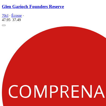
Glen Garioch Founders Reserve
70cl
·
Écosse
·
47.95
37.
49