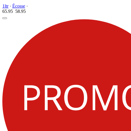
1ltr
·
Écosse
·
65.95
58.
95