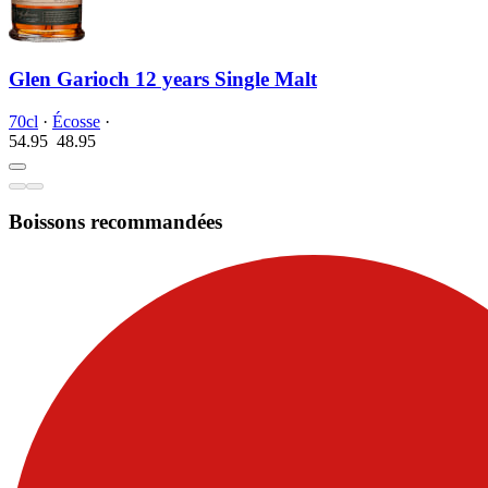
Glen Garioch 12 years Single Malt
70cl
·
Écosse
·
54.95
48.
95
Boissons recommandées