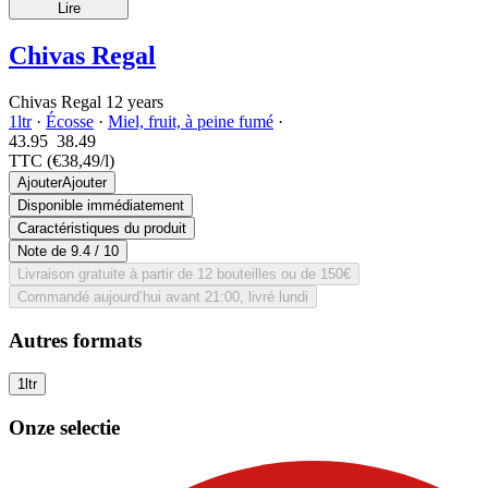
Lire
Chivas Regal
Chivas Regal 12 years
1ltr
·
Écosse
·
Miel, fruit, à peine fumé
·
43.95
38.
49
TTC
(€38,49/l)
Ajouter
Ajouter
Disponible immédiatement
Caractéristiques du produit
Note de
9.4
/ 10
Livraison gratuite à partir de 12 bouteilles ou de 150€
Commandé aujourd’hui avant 21:00, livré lundi
Autres formats
1ltr
Onze selectie