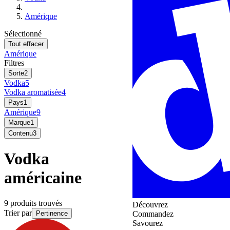
Amérique
Sélectionné
Tout effacer
Amérique
Filtres
Sorte
2
Vodka
5
Vodka aromatisée
4
Pays
1
Amérique
9
Marque
1
Contenu
3
Vodka
américaine
9 produits trouvés
Découvrez
Trier par
Pertinence
Commandez
Savourez