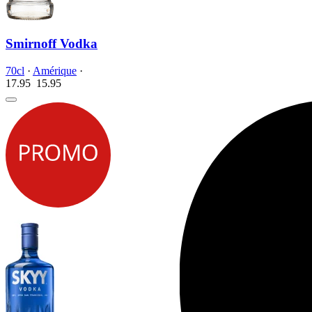
Smirnoff Vodka
70cl
·
Amérique
·
17.95
15.
95