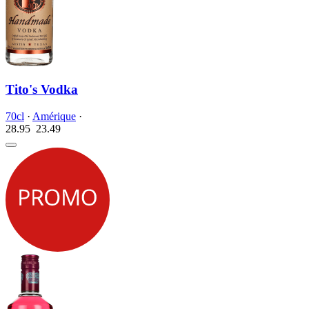
Tito's Vodka
70cl
·
Amérique
·
28.95
23.
49