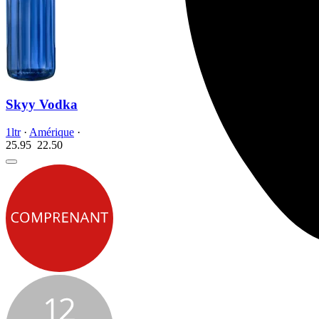
Skyy Vodka
1ltr
·
Amérique
·
25.95
22.
50