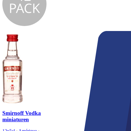
Smirnoff Vodka
miniaturen
12x5cl
·
Amérique
·