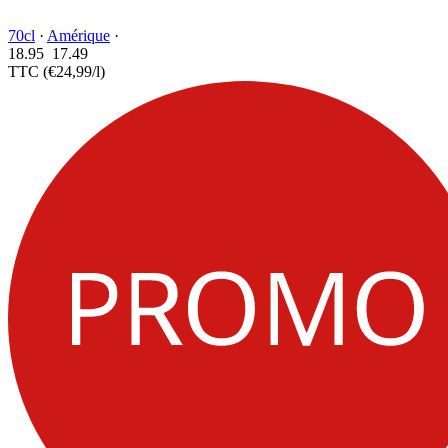
70cl
·
Amérique
·
18.95
17.
49
TTC
(€24,99/l)