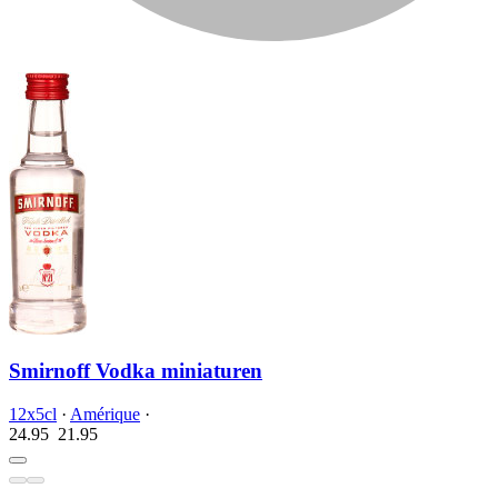
Smirnoff Vodka miniaturen
12x5cl
·
Amérique
·
24.95
21.
95