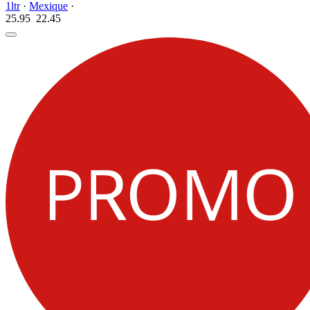
1ltr
·
Mexique
·
25.95
22.
45