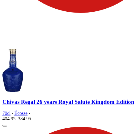
Chivas Regal 26 years Royal Salute Kingdom Editio
70cl
·
Écosse
·
404.95
384.
95