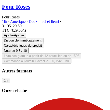
Four Roses
Four Roses
1ltr
·
Amérique
·
Doux, miel et fleuri
·
31.95
29.
50
TTC
(€29,50/l)
Ajouter
Ajouter
Disponible immédiatement
Caractéristiques du produit
Note de
9.3
/ 10
Livraison gratuite à partir de 12 bouteilles ou de 150€
Commandé aujourd’hui avant 21:00, livré lundi
Autres formats
1ltr
Onze selectie