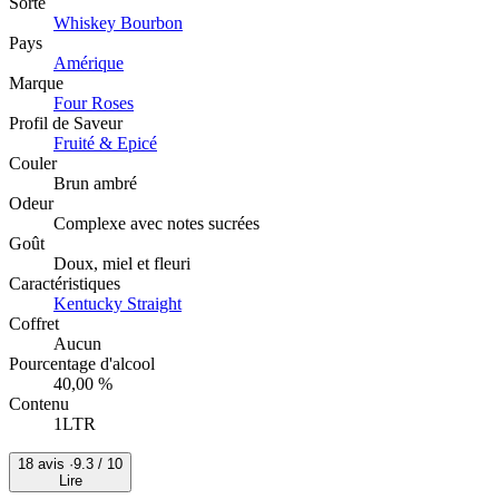
Sorte
Whiskey Bourbon
Pays
Amérique
Marque
Four Roses
Profil de Saveur
Fruité & Epicé
Couler
Brun ambré
Odeur
Complexe avec notes sucrées
Goût
Doux, miel et fleuri
Caractéristiques
Kentucky Straight
Coffret
Aucun
Pourcentage d'alcool
40,00 %
Contenu
1LTR
18 avis ·
9.3
/ 10
Lire