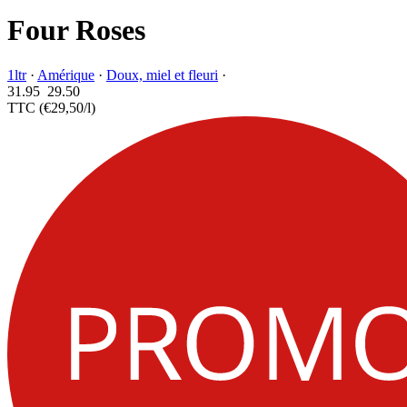
Four Roses
1ltr
·
Amérique
·
Doux, miel et fleuri
·
31.95
29.
50
TTC
(€29,50/l)