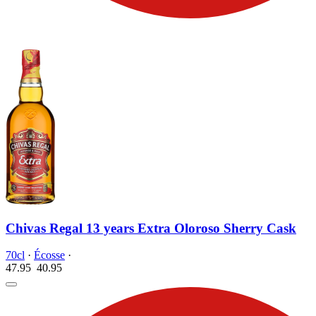
Chivas Regal 13 years Extra Oloroso Sherry Cask
70cl
·
Écosse
·
47.95
40.
95