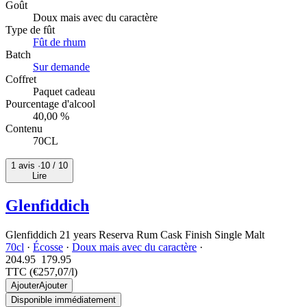
Goût
Doux mais avec du caractère
Type de fût
Fût de rhum
Batch
Sur demande
Coffret
Paquet cadeau
Pourcentage d'alcool
40,00 %
Contenu
70CL
1 avis ·
10
/ 10
Lire
Glenfiddich
Glenfiddich 21 years Reserva Rum Cask Finish Single Malt
70cl
·
Écosse
·
Doux mais avec du caractère
·
204.95
179.
95
TTC
(€257,07/l)
Ajouter
Ajouter
Disponible immédiatement