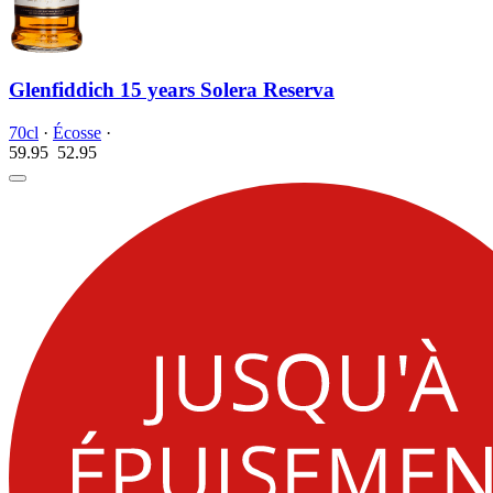
Glenfiddich 15 years Solera Reserva
70cl
·
Écosse
·
59.95
52.
95