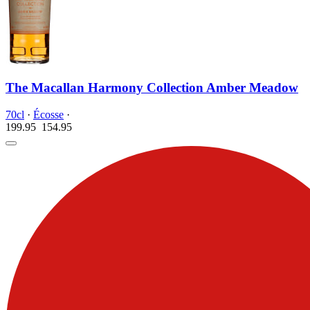
The Macallan Harmony Collection Amber Meadow
70cl
·
Écosse
·
199.95
154.
95