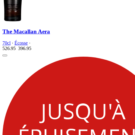
The Macallan Aera
70cl
·
Écosse
·
526.95
396.
95