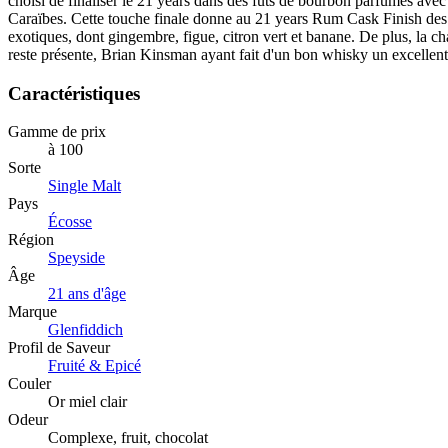
choisi de finaliser le 21 years dans des fûts de bourbon parfumés ave
Caraïbes. Cette touche finale donne au 21 years Rum Cask Finish des
exotiques, dont gingembre, figue, citron vert et banane. De plus, la ch
reste présente, Brian Kinsman ayant fait d'un bon whisky un excellen
Caractéristiques
Gamme de prix
à 100
Sorte
Single Malt
Pays
Écosse
Région
Speyside
Âge
21 ans d'âge
Marque
Glenfiddich
Profil de Saveur
Fruité & Epicé
Couler
Or miel clair
Odeur
Complexe, fruit, chocolat