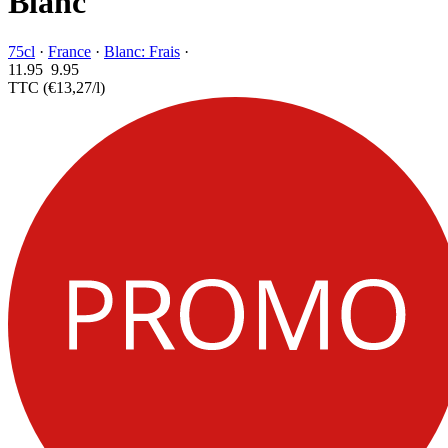
Blanc
75cl
·
France
·
Blanc: Frais
·
11.95
9.
95
TTC
(€13,27/l)