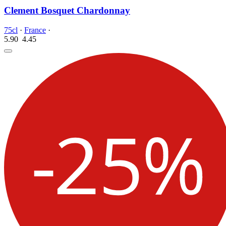
Clement Bosquet Chardonnay
75cl
·
France
·
5.90
4.
45