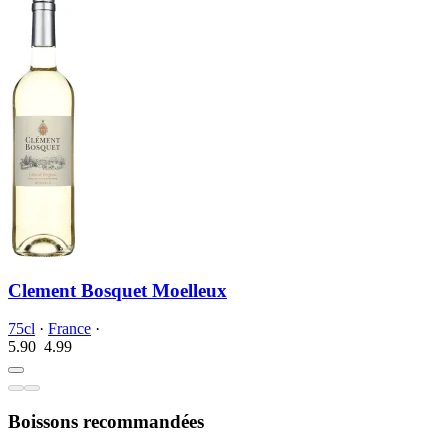
Clement Bosquet Moelleux
75cl
·
France
·
5.90
4.
99
Boissons recommandées