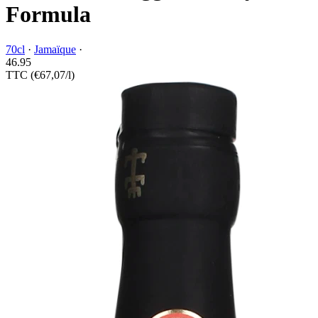
Formula
70cl
·
Jamaïque
·
46.
95
TTC
(€67,07/l)