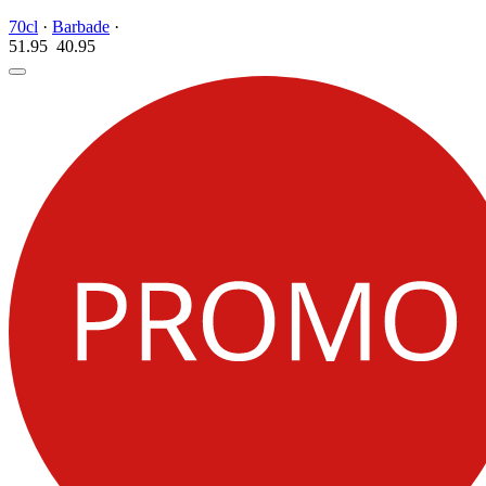
70cl
·
Barbade
·
51.95
40.
95