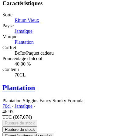
Caractéristiques
Sorte
Rhum Vieux
Payse
Jamaïque
Marque
Plantation
Coffret
Boîte/Paquet cadeau
Pourcentage d'alcool
40,00 %
Contenu
70CL
Plantation
Plantation Stiggins Fancy Smoky Formula
70cl
·
Jamaïque
·
46.
95
TTC
(€67,07/l)
Rupture de stock
Rupture de stock
Caractéristiques du produit