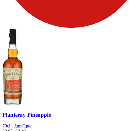
Planteray Pineapple
70cl
·
Jamaïque
·