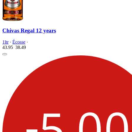
Chivas Regal 12 years
1ltr
·
Écosse
·
43.95
38.
49