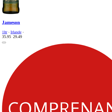
Jameson
1ltr
·
Irlande
·
35.95
29.
49