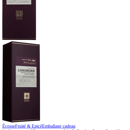
Écosse
Fruité & Epicé
Emballage cadeau