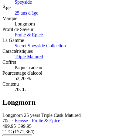
Speyside
Âge
25 ans d'âge
Marque
Longmorn
Profil de Saveur
Fruité & Epicé
La Gamme
Secret Speyside Collection
Caractéristiques
Triple Matured
Coffret
Paquet cadeau
Pourcentage d'alcool
52,20 %
Contenu
70CL
Longmorn
Longmorn 25 years Triple Cask Matured
70cl
·
Écosse
·
Fruité & Epicé
·
499.95
399.
95
TTC
(€571,36/l)