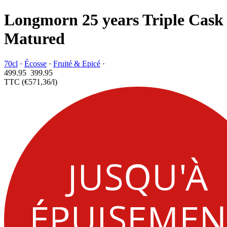
Longmorn 25 years Triple Cask
Matured
70cl
·
Écosse
·
Fruité & Epicé
·
499.95
399.
95
TTC
(€571,36/l)