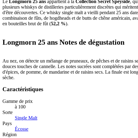
Le
Longmorn 25 ans
appartient à la
Collection Secret Speyside
, q
plusieurs whiskys de distilleries particulièrement discrètes qui mériten
d'être découvertes. Ce whisky single malt a vieilli pendant 25 ans dan
combinaison de fûts, de hogdheads et de butts de chêne américain, ava
en bouteilles brut de fût (
52,2 %
).
Longmorn 25 ans Notes de dégustation
Au nez, on détecte un mélange de pruneaux, de pêches et de raisins s
douces touches de cannelle. Les notes sucrées sont complétées par des
d'épices, de pomme, de mandarine et de raisins secs. La finale est lon
sèche.
Caractéristiques
Gamme de prix
à 100
Sorte
Single Malt
Pays
Écosse
Région