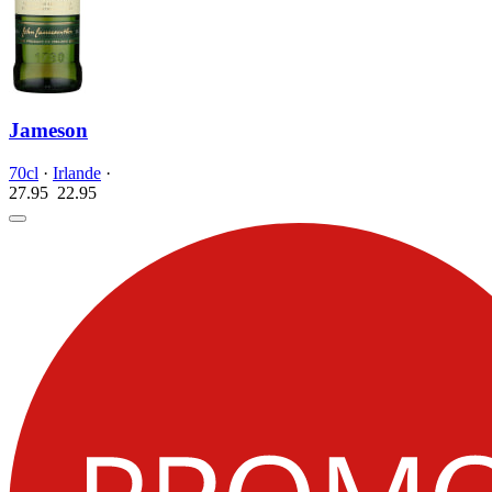
Jameson
70cl
·
Irlande
·
27.95
22.
95