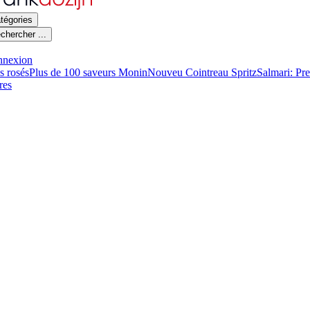
tégories
chercher ...
nnexion
s rosés
Plus de 100 saveurs Monin
Nouveu Cointreau Spritz
Salmari: Pr
res