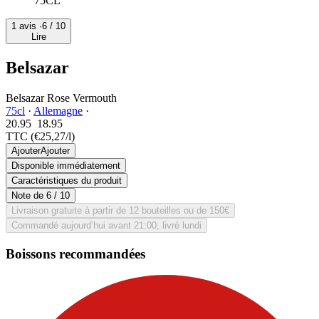
75CL
1 avis ·
6
/ 10
Lire
Belsazar
Belsazar Rose Vermouth
75cl
·
Allemagne
·
20.95
18.
95
TTC
(€25,27/l)
Ajouter
Ajouter
Disponible immédiatement
Caractéristiques du produit
Note de
6
/ 10
Livraison gratuite à partir de 12 bouteilles ou de 150€
Commandé aujourd’hui avant 21:00, livré lundi
Boissons recommandées