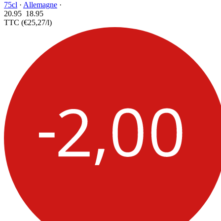
75cl
·
Allemagne
·
20.95
18.
95
TTC
(€25,27/l)