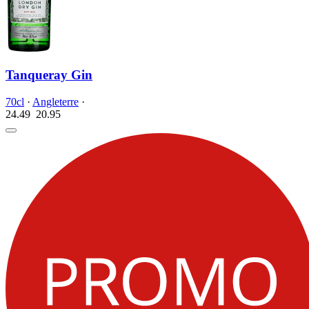
Tanqueray Gin
70cl
·
Angleterre
·
24.49
20.
95