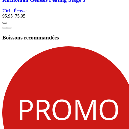
70cl
·
Écosse
·
95.95
75.
95
Boissons recommandées