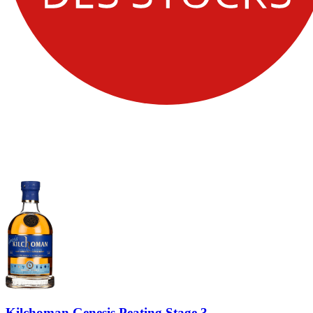
Kilchoman Genesis Peating Stage 3