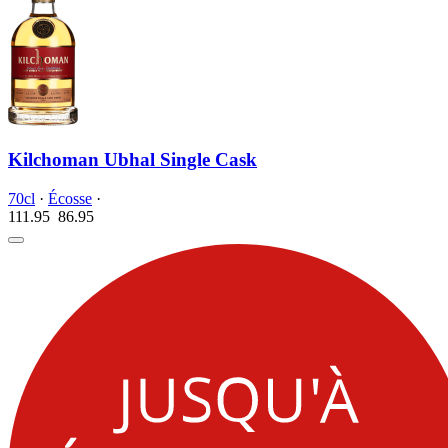
Kilchoman Ubhal Single Cask
70cl
·
Écosse
·
111.95
86.
95