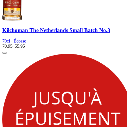
Kilchoman The Netherlands Small Batch No.3
70cl
·
Écosse
·
70.95
55.
95