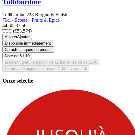
Tullibardine
Tullibardine 228 Burgundy Finish
70cl
·
Écosse
·
Fruité & Epicé
·
44.50
37.
50
TTC
(€53,57/l)
Ajouter
Ajouter
Disponible immédiatement
Caractéristiques du produit
Note de
8
/ 10
Livraison gratuite à partir de 12 bouteilles ou de 150€
Commandé aujourd’hui avant 21:00, livré mardi
Onze selectie