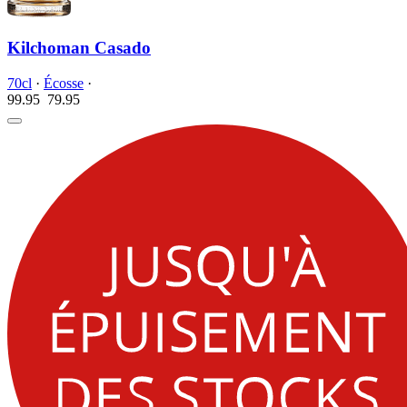
Kilchoman Casado
70cl
·
Écosse
·
99.95
79.
95