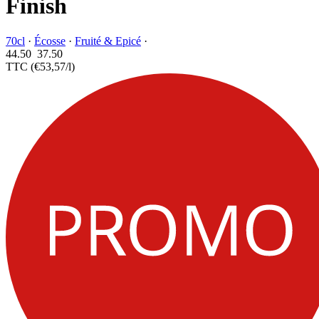
Finish
70cl
·
Écosse
·
Fruité & Epicé
·
44.50
37.
50
TTC
(€53,57/l)