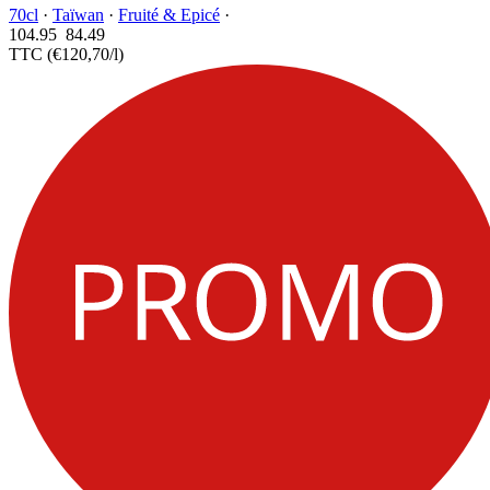
70cl
·
Taïwan
·
Fruité & Epicé
·
104.95
84.
49
TTC
(€120,70/l)