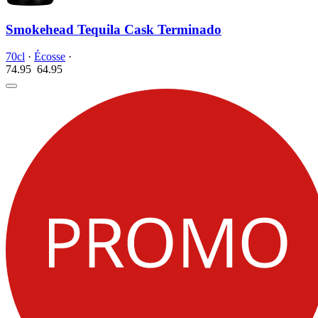
Smokehead Tequila Cask Terminado
70cl
·
Écosse
·
74.95
64.
95