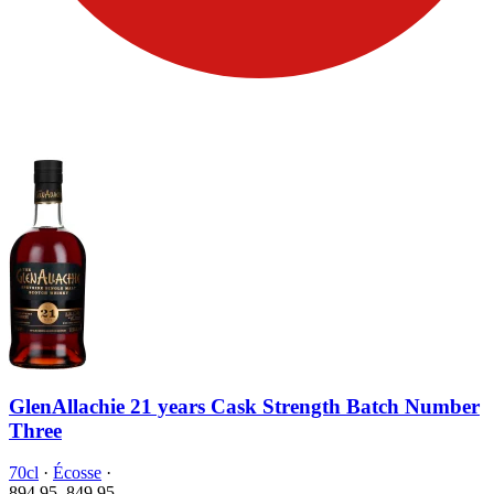
GlenAllachie 21 years Cask Strength Batch Number
Three
70cl
·
Écosse
·
894.95
849.
95