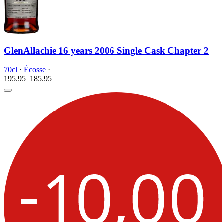
GlenAllachie 16 years 2006 Single Cask Chapter 2
70cl
·
Écosse
·
195.95
185.
95