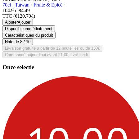
70cl
·
Taïwan
·
Fruité & Epicé
·
104.95
84.
49
TTC
(€120,70/l)
Ajouter
Ajouter
Disponible immédiatement
Caractéristiques du produit
Note de
8
/ 10
Livraison gratuite à partir de 12 bouteilles ou de 150€
Commandé aujourd’hui avant 21:00, livré lundi
Onze selectie