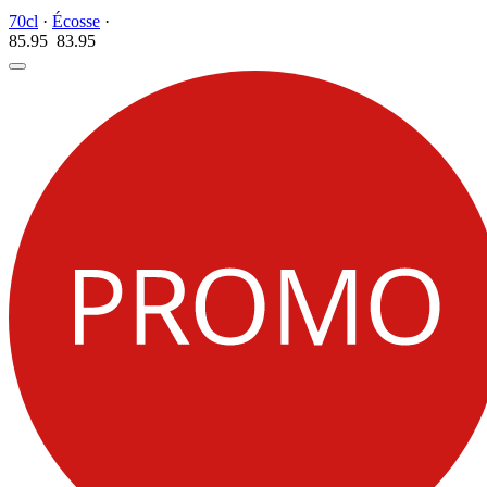
70cl
·
Écosse
·
85.95
83.
95