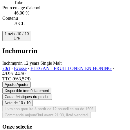
Tube
Pourcentage d'alcool
46,00 %
Contenu
70CL
1 avis ·
10
/ 10
Lire
Inchmurrin
Inchmurrin 12 years Single Malt
70cl
·
Écosse
·
ELEGANT-FRUITTONEN-EN-HONING
·
49.95
44.
50
TTC
(€63,57/l)
Ajouter
Ajouter
Disponible immédiatement
Caractéristiques du produit
Note de
10
/ 10
Livraison gratuite à partir de 12 bouteilles ou de 150€
Commandé aujourd’hui avant 21:00, livré vendredi
Onze selectie