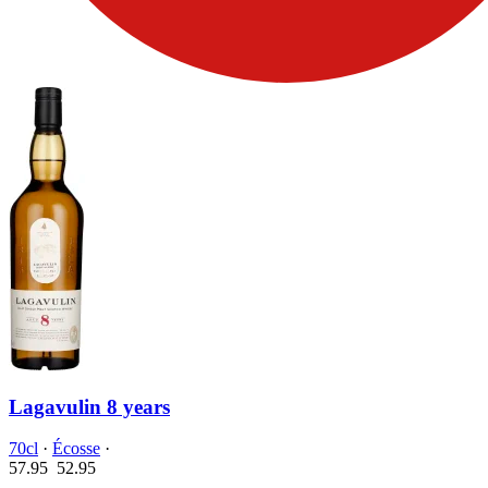
Lagavulin 8 years
70cl
·
Écosse
·
57.95
52.
95