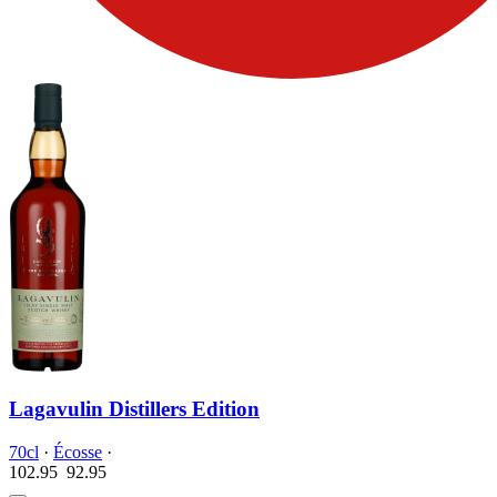
Lagavulin Distillers Edition
70cl
·
Écosse
·
102.95
92.
95