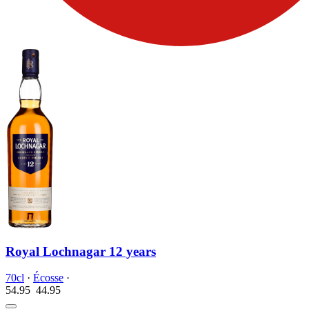
Royal Lochnagar 12 years
70cl
·
Écosse
·
54.95
44.
95