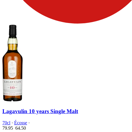
Lagavulin 10 years Single Malt
70cl
·
Écosse
·
79.95
64.
50