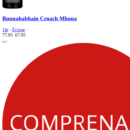
Bunnahabhain Cruach Mhona
1ltr
·
Écosse
·
77.95
67.
95