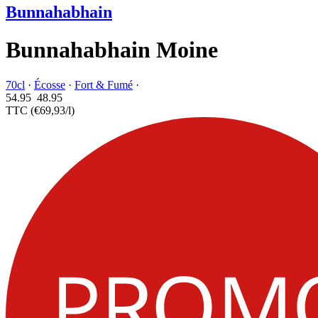
Bunnahabhain
Bunnahabhain Moine
70cl
·
Écosse
·
Fort & Fumé
·
54.95
48.
95
TTC
(€69,93/l)