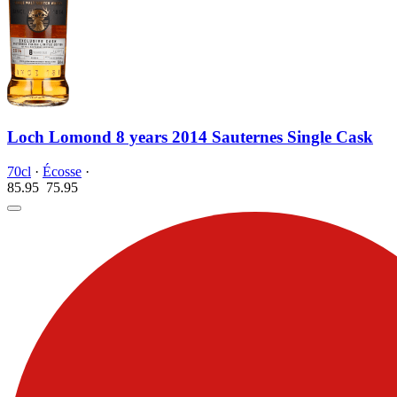
Loch Lomond 8 years 2014 Sauternes Single Cask
70cl
·
Écosse
·
85.95
75.
95