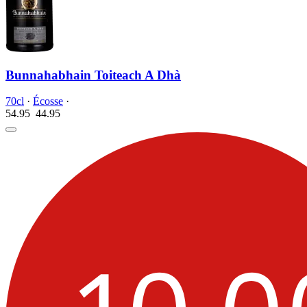
Bunnahabhain Toiteach A Dhà
70cl
·
Écosse
·
54.95
44.
95