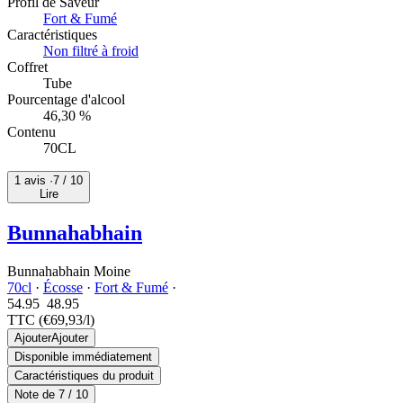
Profil de Saveur
Fort & Fumé
Caractéristiques
Non filtré à froid
Coffret
Tube
Pourcentage d'alcool
46,30 %
Contenu
70CL
1 avis ·
7
/ 10
Lire
Bunnahabhain
Bunnahabhain Moine
70cl
·
Écosse
·
Fort & Fumé
·
54.95
48.
95
TTC
(€69,93/l)
Ajouter
Ajouter
Disponible immédiatement
Caractéristiques du produit
Note de
7
/ 10