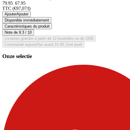
79.95
67.
95
TTC
(€97,07/l)
Ajouter
Ajouter
Disponible immédiatement
Caractéristiques du produit
Note de
9.3
/ 10
Livraison gratuite à partir de 12 bouteilles ou de 150€
Commandé aujourd’hui avant 21:00, livré jeudi
Onze selectie