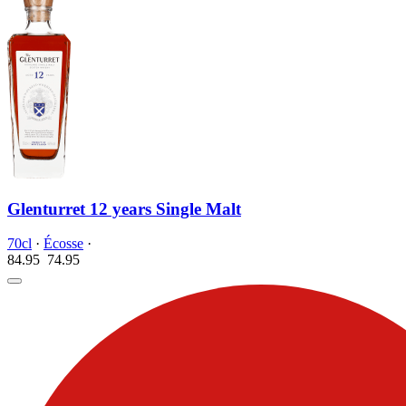
Glenturret 12 years Single Malt
70cl
·
Écosse
·
84.95
74.
95