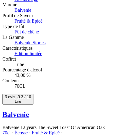
Marque
Balvenie
Profil de Saveur
Fruité & Epicé
Type de fût
Fût de chêne
La Gamme
Balvenie Stories
Caractéristiques
Edition limitée
Coffret
Tube
Pourcentage d'alcool
43,00 %
Contenu
70CL
3 avis ·
9.3
/ 10
Lire
Balvenie
Balvenie 12 years The Sweet Toast Of American Oak
70cl
·
Écosse
·
Fruité & Epicé
·