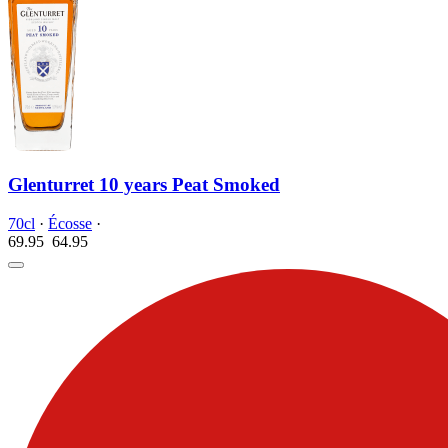
Glenturret 10 years Peat Smoked
70cl
·
Écosse
·
69.95
64.
95