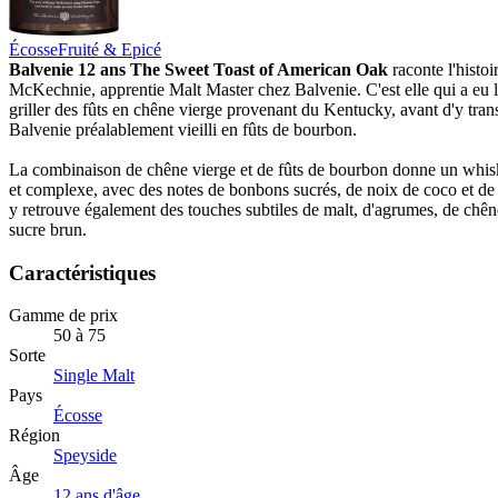
Écosse
Fruité & Epicé
Balvenie 12 ans The Sweet Toast of American Oak
raconte l'histo
McKechnie, apprentie Malt Master chez Balvenie. C'est elle qui a eu l
griller des fûts en chêne vierge provenant du Kentucky, avant d'y tra
Balvenie préalablement vieilli en fûts de bourbon.
La combinaison de chêne vierge et de fûts de bourbon donne un whisky
et complexe, avec des notes de bonbons sucrés, de noix de coco et de
y retrouve également des touches subtiles de malt, d'agrumes, de chêne
sucre brun.
Caractéristiques
Gamme de prix
50 à 75
Sorte
Single Malt
Pays
Écosse
Région
Speyside
Âge
12 ans d'âge