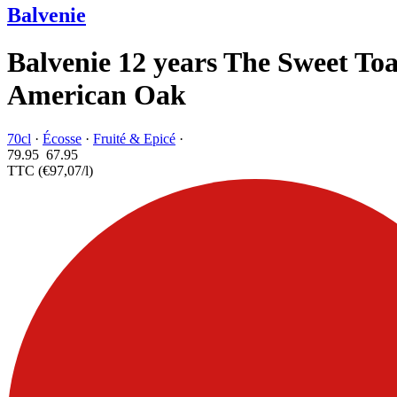
Balvenie
Balvenie 12 years The Sweet Toa
American Oak
70cl
·
Écosse
·
Fruité & Epicé
·
79.95
67.
95
TTC
(€97,07/l)