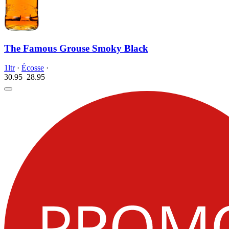
The Famous Grouse Smoky Black
1ltr
·
Écosse
·
30.95
28.
95