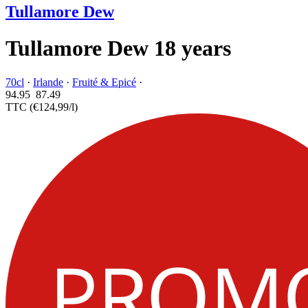
Tullamore Dew
Tullamore Dew 18 years
70cl
·
Irlande
·
Fruité & Epicé
·
94.95
87.
49
TTC
(€124,99/l)