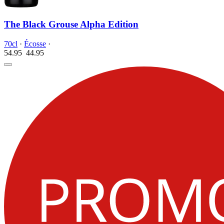
The Black Grouse Alpha Edition
70cl
·
Écosse
·
54.95
44.
95