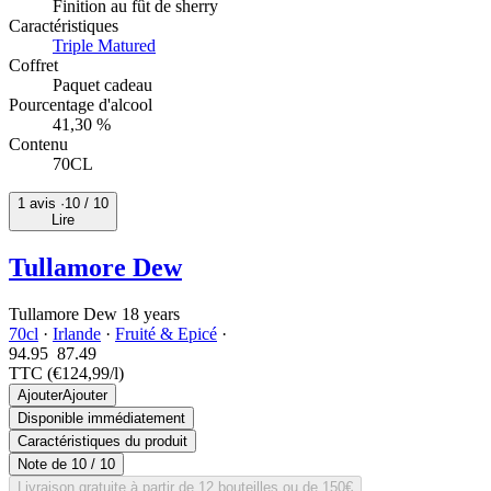
Finition au fût de sherry
Caractéristiques
Triple Matured
Coffret
Paquet cadeau
Pourcentage d'alcool
41,30 %
Contenu
70CL
1 avis ·
10
/ 10
Lire
Tullamore Dew
Tullamore Dew 18 years
70cl
·
Irlande
·
Fruité & Epicé
·
94.95
87.
49
TTC
(€124,99/l)
Ajouter
Ajouter
Disponible immédiatement
Caractéristiques du produit
Note de
10
/ 10
Livraison gratuite à partir de 12 bouteilles ou de 150€