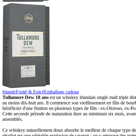
Irlande
Fruité & Epicé
Emballage cadeau
Tullamore Dew 18 ans
est un whiskey irlandais single malt triple disti
au moins dix-huit ans. Il commence son vieillissement en fûts de bou
bénéficier d'une finition en plusieurs types de fûts : ex-Oloroso, ex-P
Cette seconde période de maturation dure au minimum six mois, avant 
assemblés.
Ce whiskey naturellement doux absorbe le meilleur de chaque type de f
résultat est une véritable explosion de saveurs : on y retrouve des notes