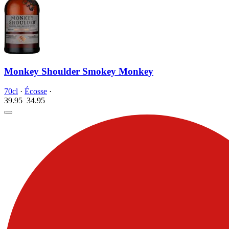
Monkey Shoulder Smokey Monkey
70cl
·
Écosse
·
39.95
34.
95