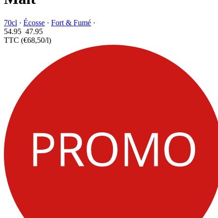
70cl
·
Écosse
·
Fort & Fumé
·
54.95
47.
95
TTC
(€68,50/l)