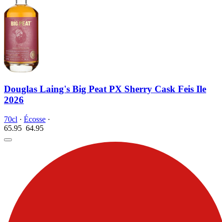
Douglas Laing's Big Peat PX Sherry Cask Feis Ile
2026
70cl
·
Écosse
·
65.95
64.
95