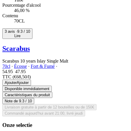
Pourcentage d'alcool
46,00 %
Contenu
70CL
3 avis ·
9.3
/ 10
Lire
Scarabus
Scarabus 10 years Islay Single Malt
70cl
·
Écosse
·
Fort & Fumé
·
54.95
47.
95
TTC
(€68,50/l)
Ajouter
Ajouter
Disponible immédiatement
Caractéristiques du produit
Note de
9.3
/ 10
Livraison gratuite à partir de 12 bouteilles ou de 150€
Commandé aujourd’hui avant 21:00, livré jeudi
Onze selectie