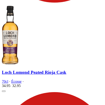
Loch Lomond Peated Rioja Cask
70cl
·
Écosse
·
34.95
32.
95