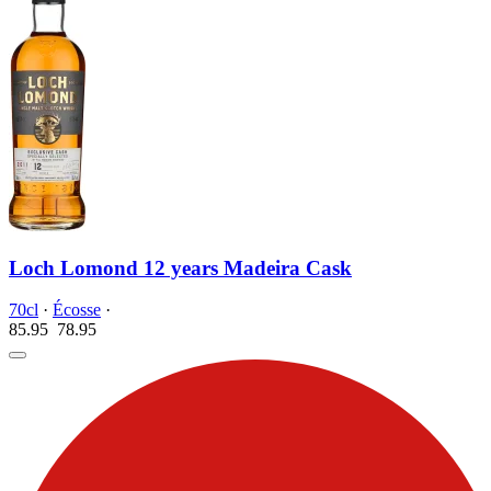
Loch Lomond 12 years Madeira Cask
70cl
·
Écosse
·
85.95
78.
95