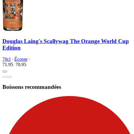
Douglas Laing's Scallywag The Orange World Cup
Edition
70cl
·
Écosse
·
71.95
70.
95
Boissons recommandées