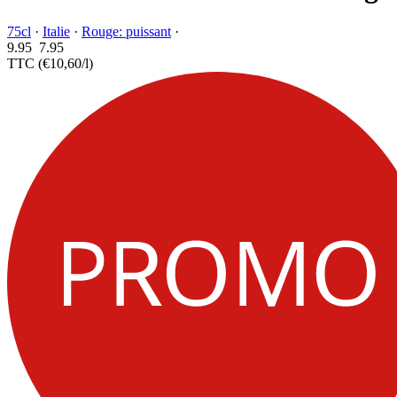
75cl
·
Italie
·
Rouge: puissant
·
9.95
7.
95
TTC
(€10,60/l)