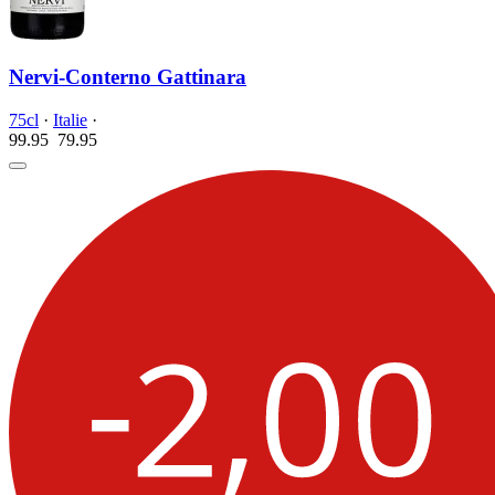
Nervi-Conterno Gattinara
75cl
·
Italie
·
99.95
79.
95