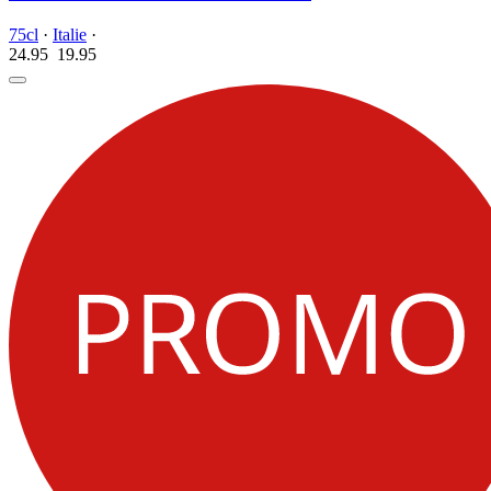
75cl
·
Italie
·
24.95
19.
95