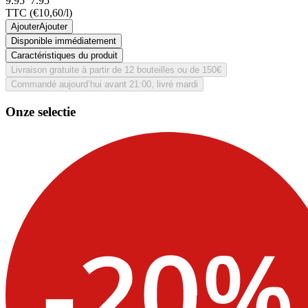
9.95
7.
95
TTC
(€10,60/l)
Ajouter
Ajouter
Disponible immédiatement
Caractéristiques du produit
Livraison gratuite à partir de 12 bouteilles ou de 150€
Commandé aujourd’hui avant 21:00, livré mardi
Onze selectie