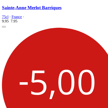
Sainte-Anne Merlot Barriques
75cl
·
France
·
9.95
7.
95