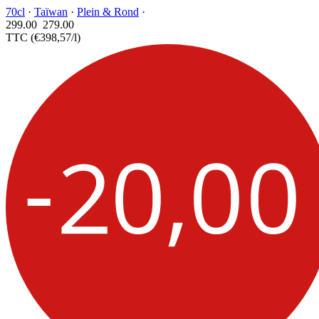
70cl
·
Taïwan
·
Plein & Rond
·
299.00
279.
00
TTC
(€398,57/l)