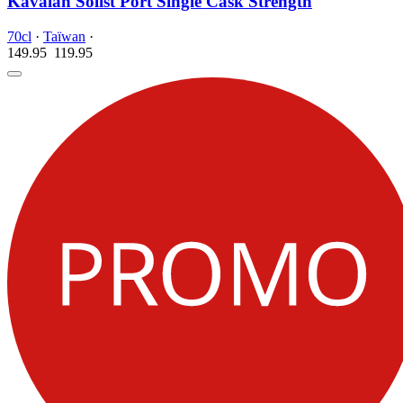
Kavalan Solist Port Single Cask Strength
70cl
·
Taïwan
·
149.95
119.
95