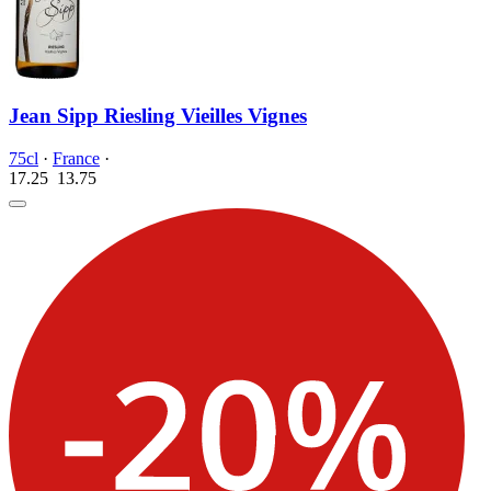
Jean Sipp Riesling Vieilles Vignes
75cl
·
France
·
17.25
13.
75