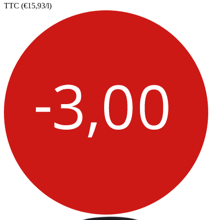
TTC
(€15,93/l)