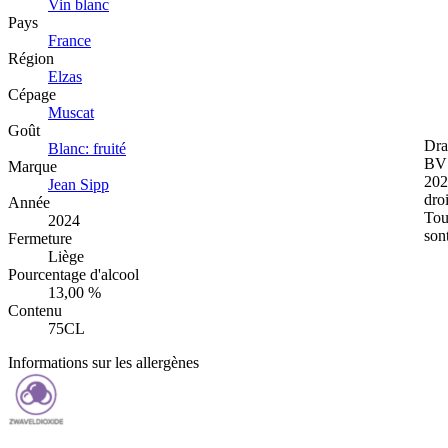
Vin blanc
Pays
France
Région
Elzas
Cépage
Muscat
Goût
Dra
Blanc: fruité
BV 
Marque
202
Jean Sipp
droi
Année
Tou
2024
son
Fermeture
Liège
Pourcentage d'alcool
13,00 %
Contenu
75CL
Informations sur les allergènes