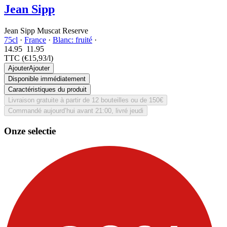
Jean Sipp
Jean Sipp Muscat Reserve
75cl
·
France
·
Blanc: fruité
·
14.95
11.
95
TTC
(€15,93/l)
Ajouter
Ajouter
Disponible immédiatement
Caractéristiques du produit
Livraison gratuite à partir de 12 bouteilles ou de 150€
Commandé aujourd’hui avant 21:00, livré jeudi
Onze selectie