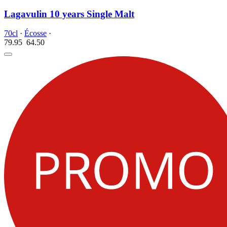
Lagavulin 10 years Single Malt
70cl
·
Écosse
·
79.95
64.
50