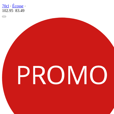
70cl
·
Écosse
·
102.95
83.
49