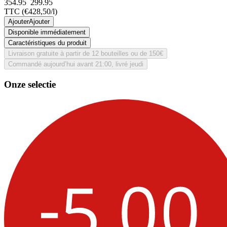
354.95
299.
95
TTC
(€428,50/l)
Ajouter
Ajouter
Disponible immédiatement
Caractéristiques du produit
Livraison gratuite à partir de 12 bouteilles ou de 150€
Commandé aujourd’hui avant 21:00, livré jeudi
Onze selectie