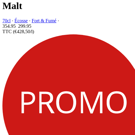
Malt
70cl
·
Écosse
·
Fort & Fumé
·
354.95
299.
95
TTC
(€428,50/l)