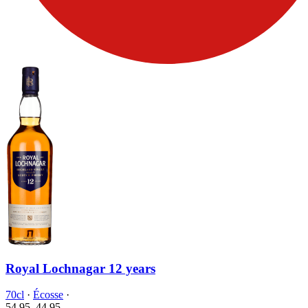
Royal Lochnagar 12 years
70cl
·
Écosse
·
54.95
44.
95