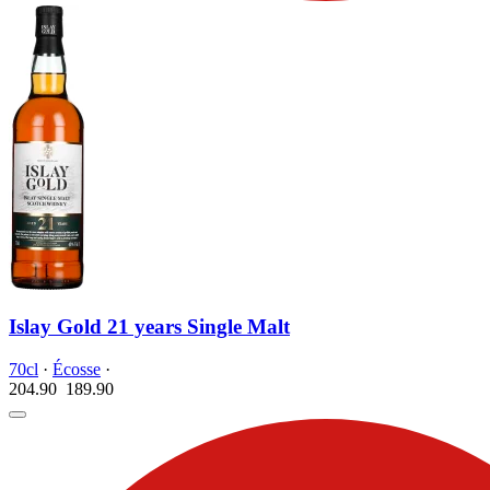
Islay Gold 21 years Single Malt
70cl
·
Écosse
·
204.90
189.
90