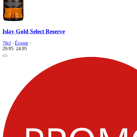
Islay Gold Select Reserve
70cl
·
Écosse
·
29.95
24.
95