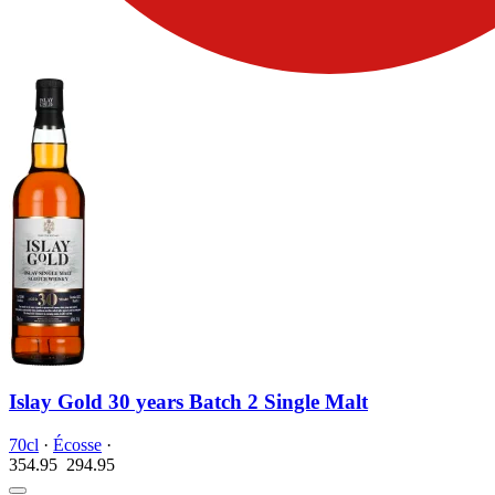
Islay Gold 30 years Batch 2 Single Malt
70cl
·
Écosse
·
354.95
294.
95