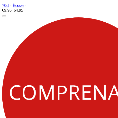
70cl
·
Écosse
·
69.95
64.
95