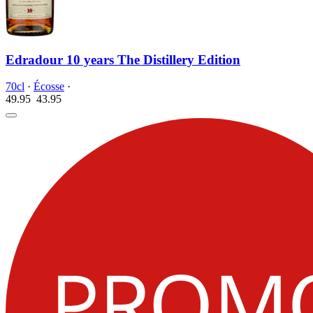
Edradour 10 years The Distillery Edition
70cl
·
Écosse
·
49.95
43.
95