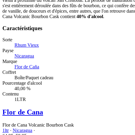
vieilli à proximité du volcan San Cristóbal. La période de maturation
s'est entièrement déroulée dans des fûts de bourbon, ce qui confère de
de vanille, de douceurs et d'épices, entre autres, que l'on retrouve dan
Cana Volcanic Bourbon Cask contient
40% d'alcool
.
Caractéristiques
Sorte
Rhum Vieux
Payse
Nicaragua
Marque
Flor de Caña
Coffret
Boîte/Paquet cadeau
Pourcentage d'alcool
40,00 %
Contenu
1LTR
Flor de Cana
Flor de Cana Volcanic Bourbon Cask
1ltr
·
Nicaragua
·