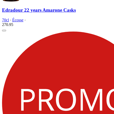
Edradour 22 years Amarone Casks
70cl
·
Écosse
·
270.
95