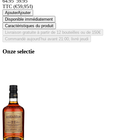
64.95
59.
95
TTC
(€59,95/l)
Ajouter
Ajouter
Disponible immédiatement
Caractéristiques du produit
Livraison gratuite à partir de 12 bouteilles ou de 150€
Commandé aujourd’hui avant 21:00, livré jeudi
Onze selectie