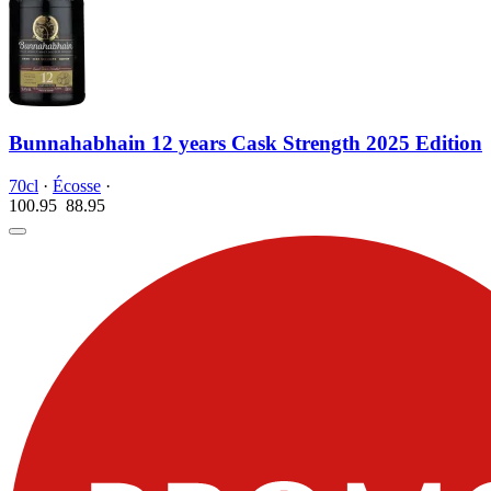
Bunnahabhain 12 years Cask Strength 2025 Edition
70cl
·
Écosse
·
100.95
88.
95