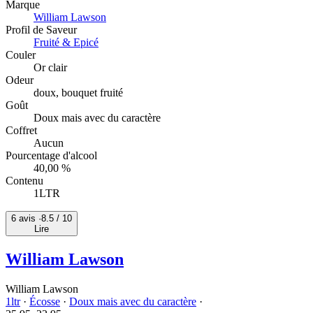
Marque
William Lawson
Profil de Saveur
Fruité & Epicé
Couler
Or clair
Odeur
doux, bouquet fruité
Goût
Doux mais avec du caractère
Coffret
Aucun
Pourcentage d'alcool
40,00 %
Contenu
1LTR
6 avis ·
8.5
/ 10
Lire
William Lawson
William Lawson
1ltr
·
Écosse
·
Doux mais avec du caractère
·