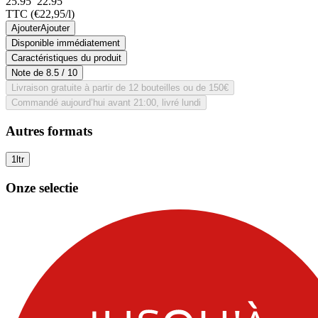
25.95
22.
95
TTC
(€22,95/l)
Ajouter
Ajouter
Disponible immédiatement
Caractéristiques du produit
Note de
8.5
/ 10
Livraison gratuite à partir de 12 bouteilles ou de 150€
Commandé aujourd’hui avant 21:00, livré lundi
Autres formats
1ltr
Onze selectie