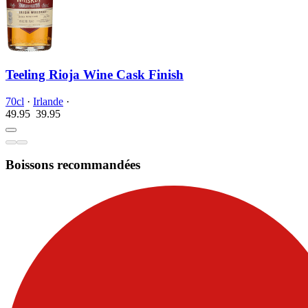
Teeling Rioja Wine Cask Finish
70cl
·
Irlande
·
49.95
39.
95
Boissons recommandées