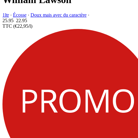
1ltr
·
Écosse
·
Doux mais avec du caractère
·
25.95
22.
95
TTC
(€22,95/l)