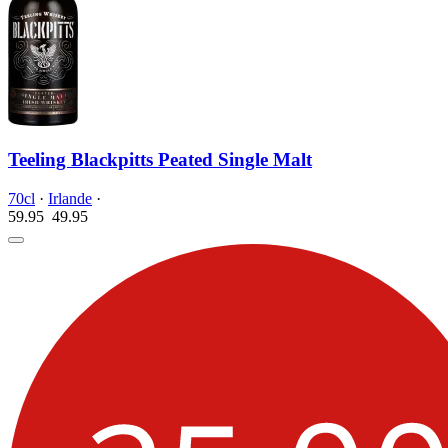
Teeling Blackpitts Peated Single Malt
70cl
·
Irlande
·
59.95
49.
95