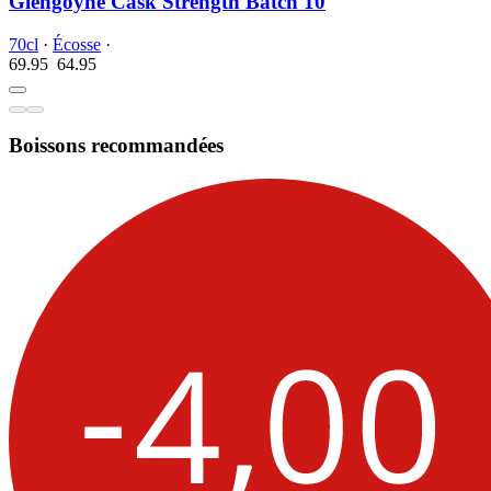
Glengoyne Cask Strength Batch 10
70cl
·
Écosse
·
69.95
64.
95
Boissons recommandées