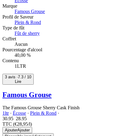
Écosse
Marque
Famous Grouse
Profil de Saveur
Plein & Rond
Type de fût
Fût de sherry
Coffret
Aucun
Pourcentage d'alcool
40,00 %
Contenu
1LTR
3 avis ·
7.3
/ 10
Lire
Famous Grouse
The Famous Grouse Sherry Cask Finish
1ltr
·
Écosse
·
Plein & Rond
·
30.95
28.
95
TTC
(€28,95/l)
Ajouter
Ajouter