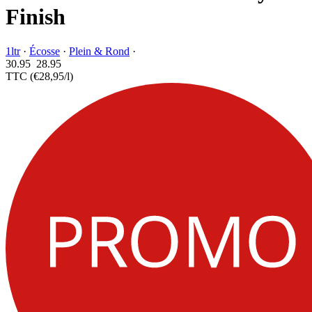
Finish
1ltr
·
Écosse
·
Plein & Rond
·
30.95
28.
95
TTC
(€28,95/l)