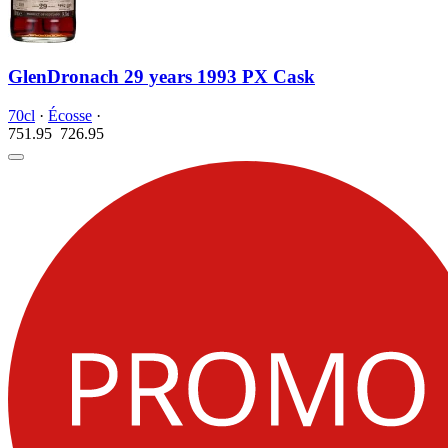
GlenDronach 29 years 1993 PX Cask
70cl
·
Écosse
·
751.95
726.
95