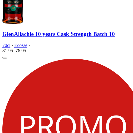
GlenAllachie 10 years Cask Strength Batch 10
70cl
·
Écosse
·
81.95
76.
95