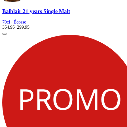
Balblair 21 years Single Malt
70cl
·
Écosse
·
354.95
299.
95