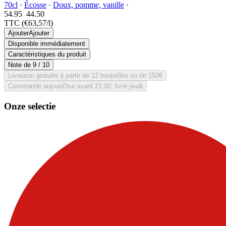
70cl
·
Écosse
·
Doux, pomme, vanille
·
54.95
44.
50
TTC
(€63,57/l)
Ajouter
Ajouter
Disponible immédiatement
Caractéristiques du produit
Note de
9
/ 10
Livraison gratuite à partir de 12 bouteilles ou de 150€
Commandé aujourd’hui avant 21:00, livré jeudi
Onze selectie