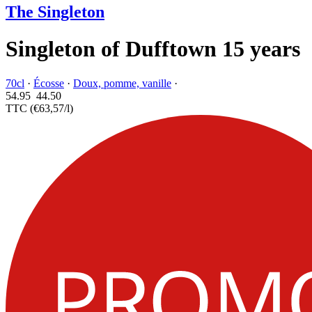
The Singleton
Singleton of Dufftown 15 years
70cl
·
Écosse
·
Doux, pomme, vanille
·
54.95
44.
50
TTC
(€63,57/l)