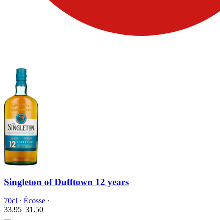
Singleton of Dufftown 12 years
70cl
·
Écosse
·
33.95
31.
50