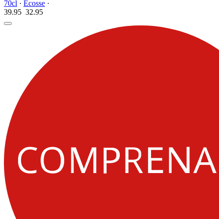
70cl
·
Écosse
·
39.95
32.
95