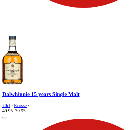
Dalwhinnie 15 years Single Malt
70cl
·
Écosse
·
49.95
39.
95