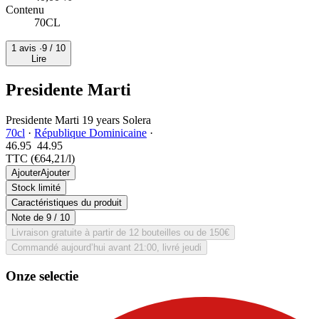
Contenu
70CL
1 avis ·
9
/ 10
Lire
Presidente Marti
Presidente Marti 19 years Solera
70cl
·
République Dominicaine
·
46.95
44.
95
TTC
(€64,21/l)
Ajouter
Ajouter
Stock limité
Caractéristiques du produit
Note de
9
/ 10
Livraison gratuite à partir de 12 bouteilles ou de 150€
Commandé aujourd’hui avant 21:00, livré jeudi
Onze selectie