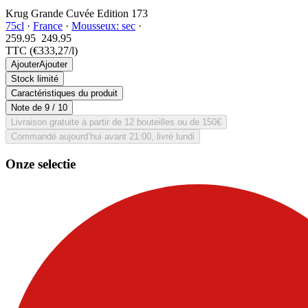
Krug Grande Cuvée Edition 173
75cl
·
France
·
Mousseux: sec
·
259.95
249.
95
TTC
(€333,27/l)
Ajouter
Ajouter
Stock limité
Caractéristiques du produit
Note de
9
/ 10
Livraison gratuite à partir de 12 bouteilles ou de 150€
Commandé aujourd’hui avant 21:00, livré lundi
Onze selectie