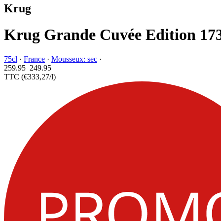
Krug
Krug Grande Cuvée Edition 17
75cl
·
France
·
Mousseux: sec
·
259.95
249.
95
TTC
(€333,27/l)