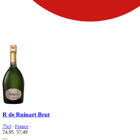
R de Ruinart Brut
75cl
·
France
·
74.95
57.
49