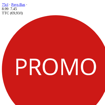
75cl
·
Pays-Bas
·
8.99
7.
45
TTC
(€9,93/l)