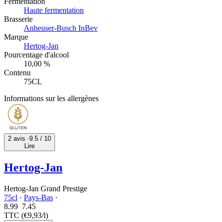
Fermentation
Haute fermentation
Brasserie
Anheuser-Busch InBev
Marque
Hertog-Jan
Pourcentage d'alcool
10,00 %
Contenu
75CL
Informations sur les allergènes
2 avis ·
9.5
/ 10
Lire
Hertog-Jan
Hertog-Jan Grand Prestige
75cl
·
Pays-Bas
·
8.99
7.
45
TTC
(€9,93/l)