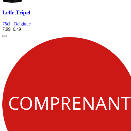
Leffe Tripel
75cl
·
Belgique
·
7.99
6.
49