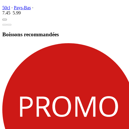
50cl
·
Pays-Bas
·
7.45
5.
99
Boissons recommandées