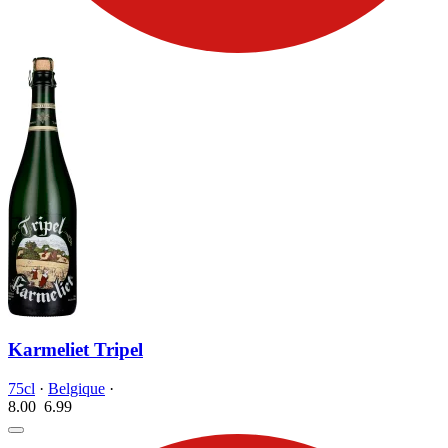
Karmeliet Tripel
75cl
·
Belgique
·
8.00
6.
99