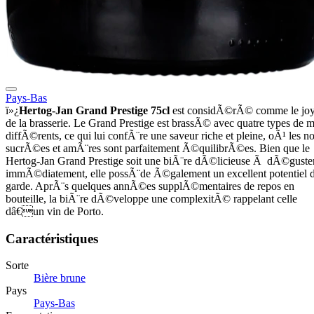
Pays-Bas
ï»¿
Hertog-Jan Grand Prestige 75cl
est considÃ©rÃ© comme le jo
de la brasserie. Le Grand Prestige est brassÃ© avec quatre types de m
diffÃ©rents, ce qui lui confÃ¨re une saveur riche et pleine, oÃ¹ les no
sucrÃ©es et amÃ¨res sont parfaitement Ã©quilibrÃ©es. Bien que le
Hertog-Jan Grand Prestige soit une biÃ¨re dÃ©licieuse Ã dÃ©guste
immÃ©diatement, elle possÃ¨de Ã©galement un excellent potentiel 
garde. AprÃ¨s quelques annÃ©es supplÃ©mentaires de repos en
bouteille, la biÃ¨re dÃ©veloppe une complexitÃ© rappelant celle
dâ€un vin de Porto.
Caractéristiques
Sorte
Bière brune
Pays
Pays-Bas