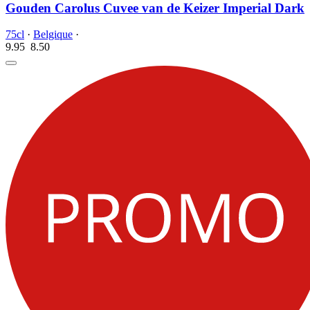
Gouden Carolus Cuvee van de Keizer Imperial Dark
75cl
·
Belgique
·
9.95
8.
50