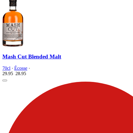
Mash Cut Blended Malt
70cl
·
Écosse
·
29.95
28.
95