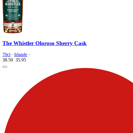
The Whistler Oloroso Sherry Cask
70cl
·
Irlande
·
38.50
35.
95