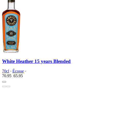
White Heather 15 years Blended
70cl
·
Écosse
·
70.95
65.
95