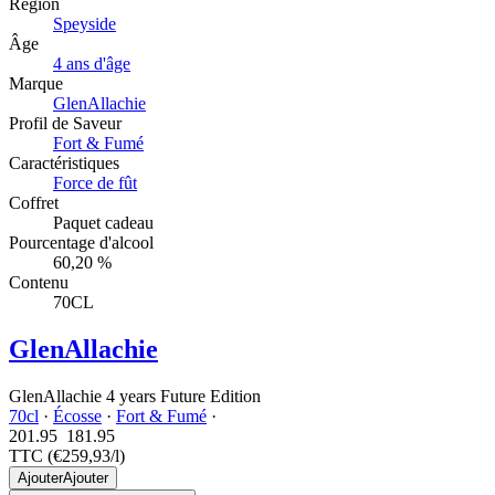
Région
Speyside
Âge
4 ans d'âge
Marque
GlenAllachie
Profil de Saveur
Fort & Fumé
Caractéristiques
Force de fût
Coffret
Paquet cadeau
Pourcentage d'alcool
60,20 %
Contenu
70CL
GlenAllachie
GlenAllachie 4 years Future Edition
70cl
·
Écosse
·
Fort & Fumé
·
201.95
181.
95
TTC
(€259,93/l)
Ajouter
Ajouter