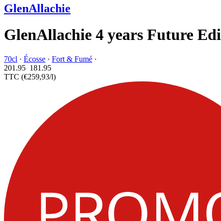
GlenAllachie
GlenAllachie 4 years Future Edi
70cl
·
Écosse
·
Fort & Fumé
·
201.95
181.
95
TTC
(€259,93/l)