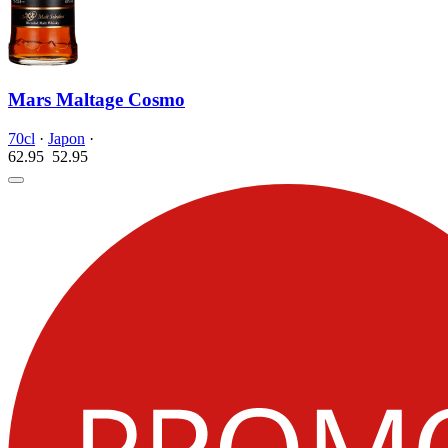
Mars Maltage Cosmo
70cl
·
Japon
·
62.95
52.
95