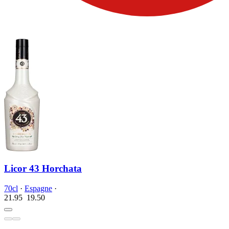
Licor 43 Horchata
70cl
·
Espagne
·
21.95
19.
50