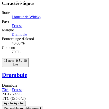
Caractéristiques
Sorte
Liqueur de Whisky
Pays
Écosse
Marque
Drambuie
Pourcentage d'alcool
40,00 %
Contenu
70CL
11 avis ·
9.5
/ 10
Lire
Drambuie
Drambuie
70cl
·
Écosse
·
29.95
24.
95
TTC
(€35,64/l)
Ajouter
Ajouter
Disponible immédiatement