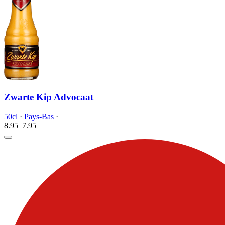
Zwarte Kip Advocaat
50cl
·
Pays-Bas
·
8.95
7.
95