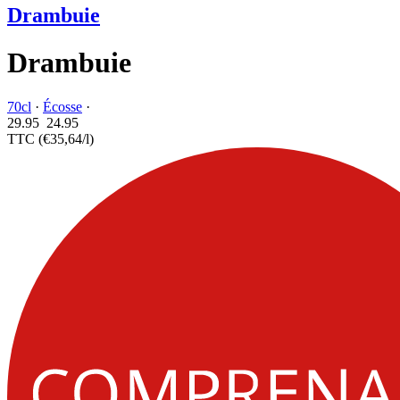
Drambuie
Drambuie
70cl
·
Écosse
·
29.95
24.
95
TTC
(€35,64/l)