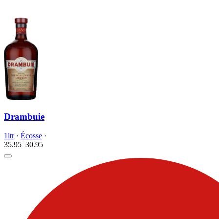
Drambuie
1ltr
·
Écosse
·
35.95
30.
95