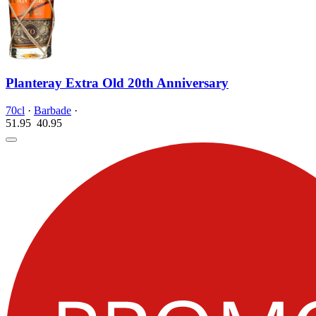
Planteray Extra Old 20th Anniversary
70cl
·
Barbade
·
51.95
40.
95