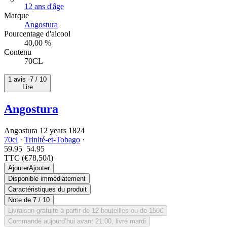
12 ans d'âge
Marque
Angostura
Pourcentage d'alcool
40,00 %
Contenu
70CL
1 avis ·
7
/ 10
Lire
Angostura
Angostura 12 years 1824
70cl
·
Trinité-et-Tobago
·
59.95
54.
95
TTC
(€78,50/l)
Ajouter
Ajouter
Disponible immédiatement
Caractéristiques du produit
Note de
7
/ 10
Livraison gratuite à partir de 12 bouteilles ou de 150€
Commandé aujourd’hui avant 21:00, livré mardi