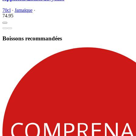
70cl
·
Jamaïque
·
74.
95
Boissons recommandées