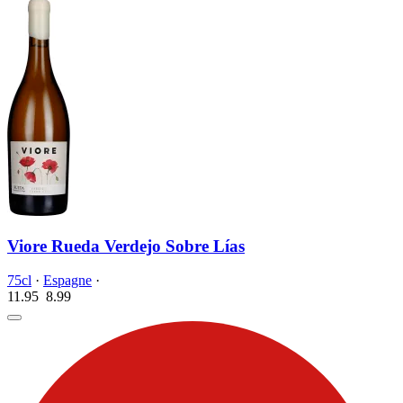
Viore Rueda Verdejo Sobre Lías
75cl
·
Espagne
·
11.95
8.
99