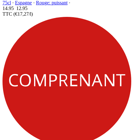
75cl
·
Espagne
·
Rouge: puissant
·
14.95
12.
95
TTC
(€17,27/l)