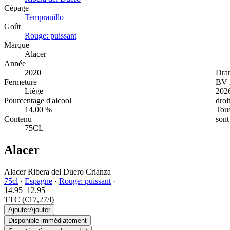
Cépage
Tempranillo
Goût
Rouge: puissant
Marque
Alacer
Année
Dra
2020
BV 
Fermeture
202
Liège
droi
Pourcentage d'alcool
Tous
14,00 %
son
Contenu
75CL
Alacer
Alacer Ribera del Duero Crianza
75cl
·
Espagne
·
Rouge: puissant
·
14.95
12.
95
TTC
(€17,27/l)
Ajouter
Ajouter
Disponible immédiatement