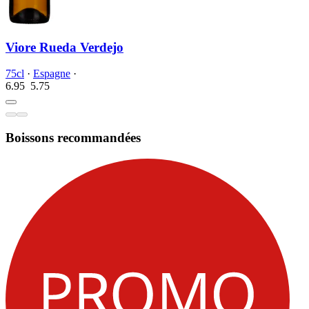
Viore Rueda Verdejo
75cl
·
Espagne
·
6.95
5.
75
Boissons recommandées