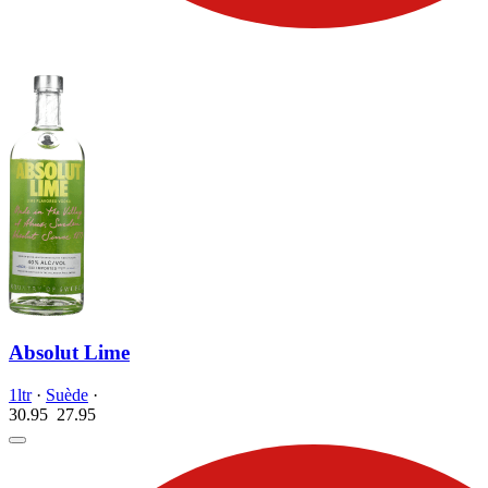
Absolut Lime
1ltr
·
Suède
·
30.95
27.
95