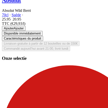
Absolut
Absolut Wild Berri
70cl
·
Suède
·
25.95
20.
95
TTC
(€29,93/l)
Ajouter
Ajouter
Disponible immédiatement
Caractéristiques du produit
Livraison gratuite à partir de 12 bouteilles ou de 150€
Commandé aujourd’hui avant 21:00, livré lundi
Onze selectie