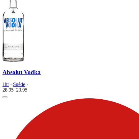
Absolut Vodka
1ltr
·
Suède
·
28.95
23.
95