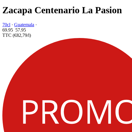
Zacapa Centenario La Pasion
70cl
·
Guatemala
·
69.95
57.
95
TTC
(€82,79/l)