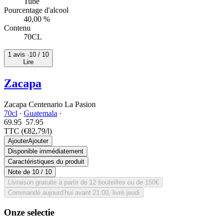
Tube
Pourcentage d'alcool
40,00 %
Contenu
70CL
1 avis ·
10
/ 10
Lire
Zacapa
Zacapa Centenario La Pasion
70cl
·
Guatemala
·
69.95
57.
95
TTC
(€82,79/l)
Ajouter
Ajouter
Disponible immédiatement
Caractéristiques du produit
Note de
10
/ 10
Livraison gratuite à partir de 12 bouteilles ou de 150€
Commandé aujourd’hui avant 21:00, livré jeudi
Onze selectie