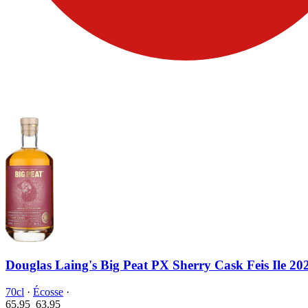
Douglas Laing's Big Peat PX Sherry Cask Feis Ile 20
70cl
·
Écosse
·
65.95
63.
95