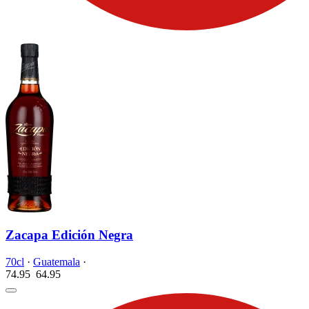
Zacapa Edición Negra
70cl
·
Guatemala
·
74.95
64.
95