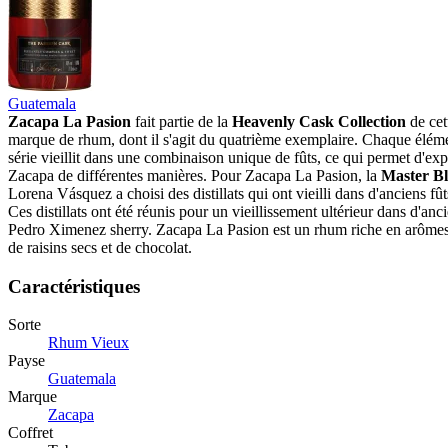
Guatemala
Zacapa La Pasion
fait partie de la
Heavenly Cask Collection
de cet
marque de rhum, dont il s'agit du quatrième exemplaire. Chaque éléme
série vieillit dans une combinaison unique de fûts, ce qui permet d'exp
Zacapa de différentes manières. Pour Zacapa La Pasion, la
Master B
Lorena Vásquez a choisi des distillats qui ont vieilli dans d'anciens fû
Ces distillats ont été réunis pour un vieillissement ultérieur dans d'anc
Pedro Ximenez sherry. Zacapa La Pasion est un rhum riche en arômes 
de raisins secs et de chocolat.
Caractéristiques
Sorte
Rhum Vieux
Payse
Guatemala
Marque
Zacapa
Coffret