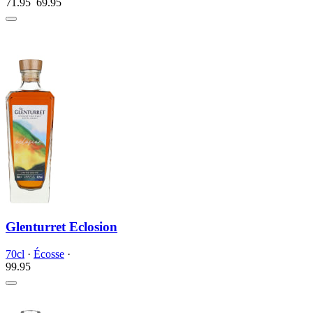
71.95
69.
95
Glenturret Eclosion
70cl
·
Écosse
·
99.
95