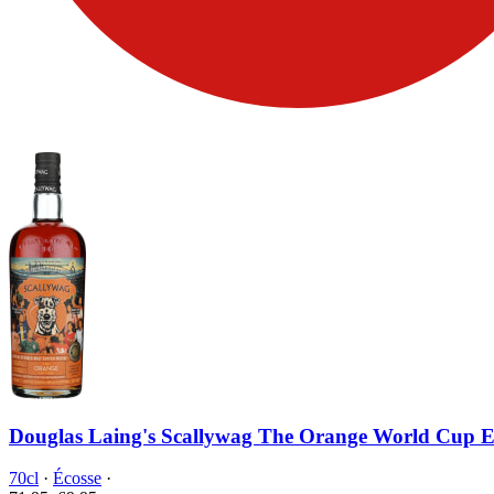
Douglas Laing's Scallywag The Orange World Cup E
70cl
·
Écosse
·