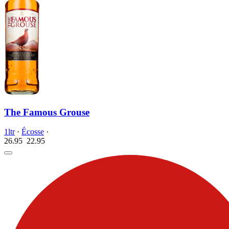
The Famous Grouse
1ltr
·
Écosse
·
26.95
22.
95