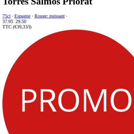
Torres Salmos Priorat
75cl
·
Espagne
·
Rouge: puissant
·
37.95
29.
50
TTC
(€39,33/l)