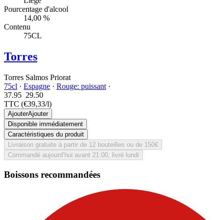
Liège
Pourcentage d'alcool
14,00 %
Contenu
75CL
Torres
Torres Salmos Priorat
75cl
·
Espagne
·
Rouge: puissant
·
37.95
29.
50
TTC
(€39,33/l)
Ajouter
Ajouter
Disponible immédiatement
Caractéristiques du produit
Livraison gratuite à partir de 12 bouteilles ou de 150€
Commandé aujourd’hui avant 21:00, livré lundi
Boissons recommandées