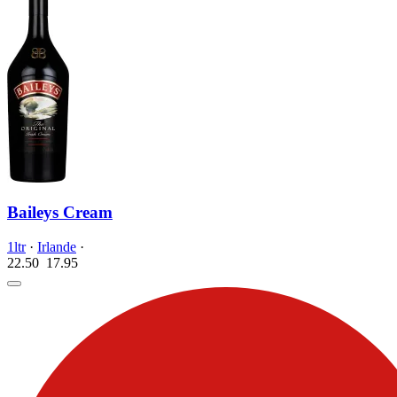
Baileys Cream
1ltr
·
Irlande
·
22.50
17.
95