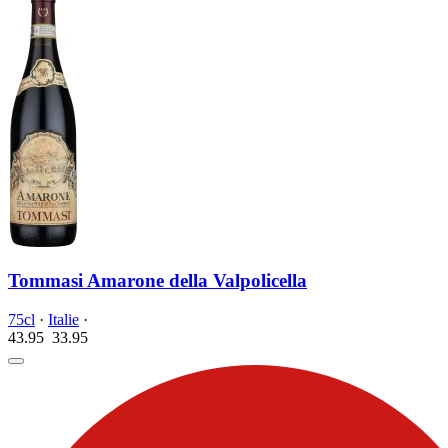
Tommasi Amarone della Valpolicella
75cl
·
Italie
·
43.95
33.
95