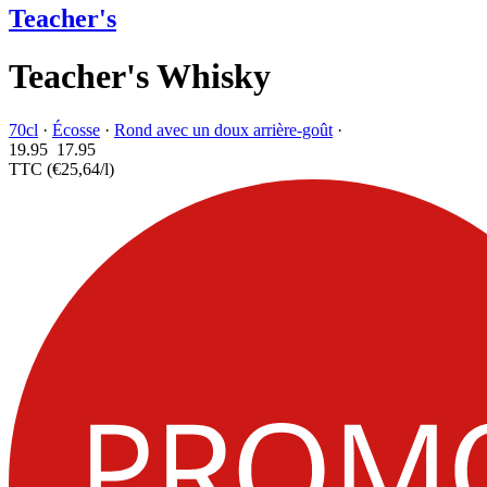
Teacher's
Teacher's Whisky
70cl
·
Écosse
·
Rond avec un doux arrière-goût
·
19.95
17.
95
TTC
(€25,64/l)