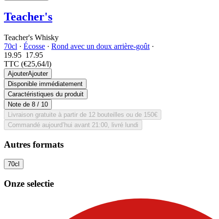
Teacher's
Teacher's Whisky
70cl
·
Écosse
·
Rond avec un doux arrière-goût
·
19.95
17.
95
TTC
(€25,64/l)
Ajouter
Ajouter
Disponible immédiatement
Caractéristiques du produit
Note de
8
/ 10
Livraison gratuite à partir de 12 bouteilles ou de 150€
Commandé aujourd’hui avant 21:00, livré lundi
Autres formats
70cl
Onze selectie