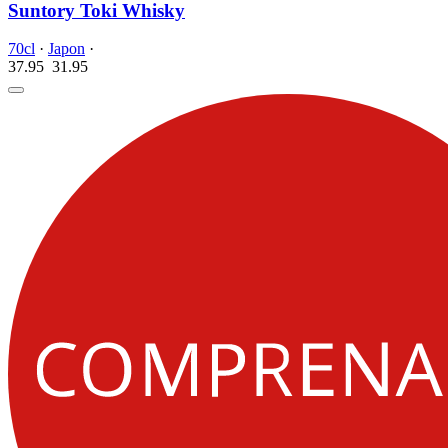
Suntory Toki Whisky
70cl
·
Japon
·
37.95
31.
95