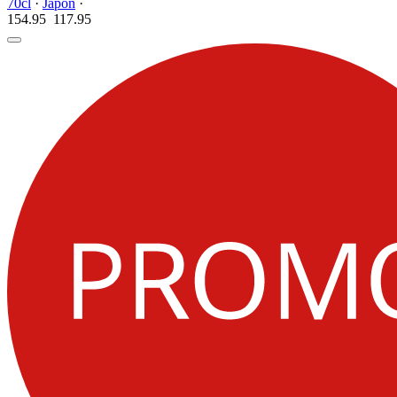
70cl
·
Japon
·
154.95
117.
95