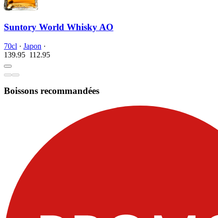
Suntory World Whisky AO
70cl
·
Japon
·
139.95
112.
95
Boissons recommandées