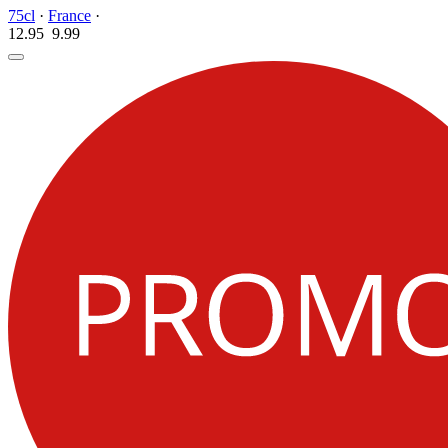
75cl
·
France
·
12.95
9.
99