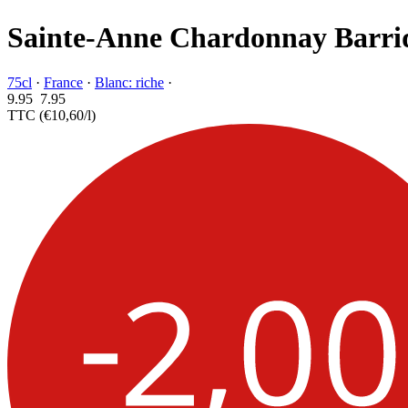
Sainte-Anne Chardonnay Barri
75cl
·
France
·
Blanc: riche
·
9.95
7.
95
TTC
(€10,60/l)