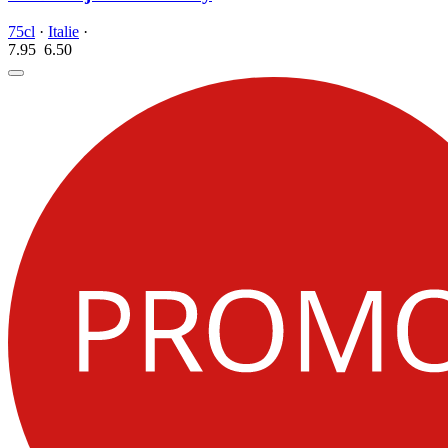
75cl
·
Italie
·
7.95
6.
50