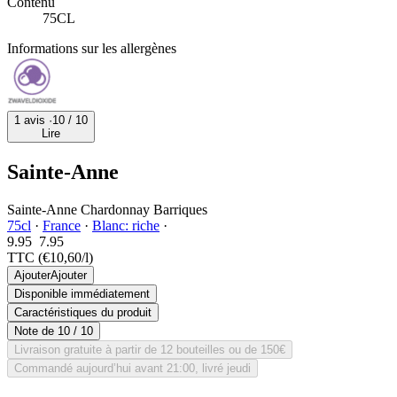
Contenu
75CL
Informations sur les allergènes
1 avis ·
10
/ 10
Lire
Sainte-Anne
Sainte-Anne Chardonnay Barriques
75cl
·
France
·
Blanc: riche
·
9.95
7.
95
TTC
(€10,60/l)
Ajouter
Ajouter
Disponible immédiatement
Caractéristiques du produit
Note de
10
/ 10
Livraison gratuite à partir de 12 bouteilles ou de 150€
Commandé aujourd’hui avant 21:00, livré jeudi