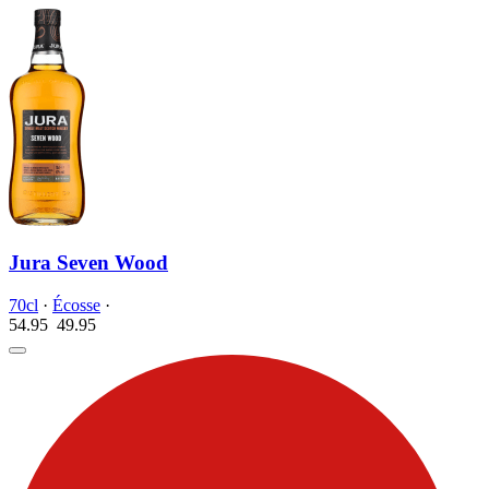
Jura Seven Wood
70cl
·
Écosse
·
54.95
49.
95