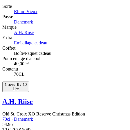
Sorte
Rhum Vieux
Payse
Danemark
Marque
A.H. Riise
Extra
Emballage cadeau
Coffret
Boîte/Paquet cadeau
Pourcentage d'alcool
40,00 %
Contenu
70CL
1 avis ·
9
/ 10
Lire
A.H. Riise
Old St. Croix XO Reserve Christmas Edition
70cl
·
Danemark
·
54.
95
TTC
(€78,50/l)