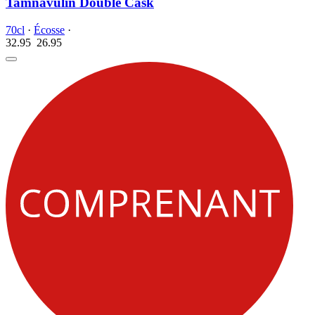
Tamnavulin Double Cask
70cl
·
Écosse
·
32.95
26.
95