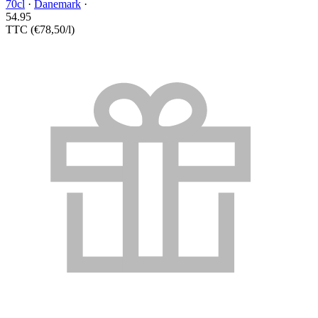
70cl
·
Danemark
·
54.
95
TTC
(€78,50/l)