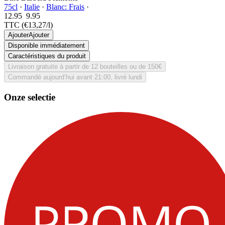
75cl
·
Italie
·
Blanc: Frais
·
12.95
9.
95
TTC
(€13,27/l)
Ajouter
Ajouter
Disponible immédiatement
Caractéristiques du produit
Livraison gratuite à partir de 12 bouteilles ou de 150€
Commandé aujourd’hui avant 21:00, livré lundi
Onze selectie