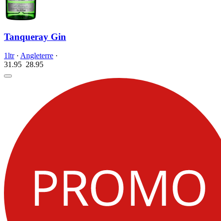
Tanqueray Gin
1ltr
·
Angleterre
·
31.95
28.
95