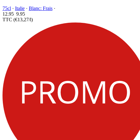
75cl
·
Italie
·
Blanc: Frais
·
12.95
9.
95
TTC
(€13,27/l)