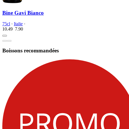
Bine Gavi Bianco
75cl
·
Italie
·
10.49
7.
90
Boissons recommandées