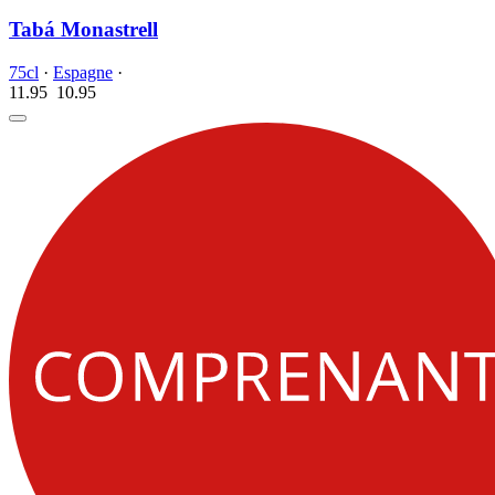
Tabá Monastrell
75cl
·
Espagne
·
11.95
10.
95