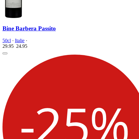
Bine Barbera Passito
50cl
·
Italie
·
29.95
24.
95