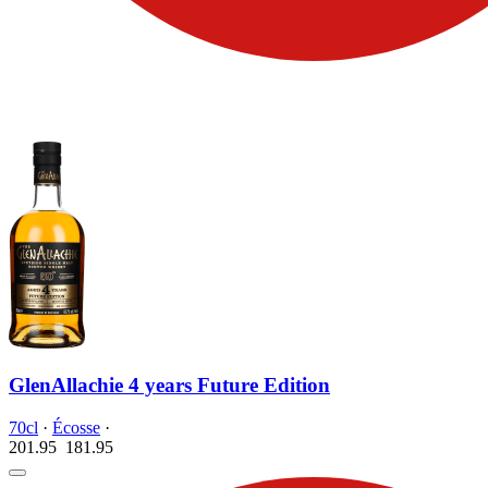
GlenAllachie 4 years Future Edition
70cl
·
Écosse
·
201.95
181.
95