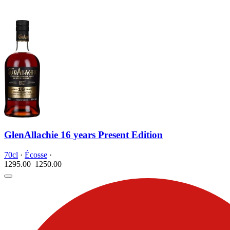
GlenAllachie 16 years Present Edition
70cl
·
Écosse
·
1295.00
1250.
00