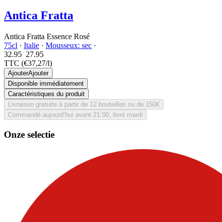
Antica Fratta
Antica Fratta Essence Rosé
75cl
·
Italie
·
Mousseux: sec
·
32.95
27.
95
TTC
(€37,27/l)
Ajouter
Ajouter
Disponible immédiatement
Caractéristiques du produit
Livraison gratuite à partir de 12 bouteilles ou de 150€
Commandé aujourd’hui avant 21:00, livré mardi
Onze selectie