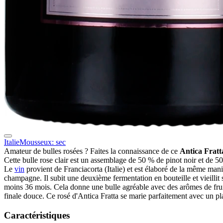
Italie
Mousseux: sec
Amateur de bulles rosées ? Faites la connaissance de ce
Antica Fratt
Cette bulle rose clair est un assemblage de 50 % de pinot noir et de 
Le
vin
provient de Franciacorta (Italie) et est élaboré de la même mani
champagne. Il subit une deuxième fermentation en bouteille et vieillit 
moins 36 mois. Cela donne une bulle agréable avec des arômes de frui
finale douce. Ce rosé d'Antica Fratta se marie parfaitement avec un pla
Caractéristiques