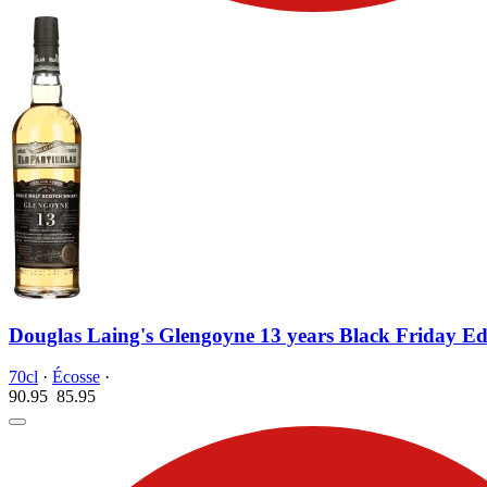
Douglas Laing's Glengoyne 13 years Black Friday Ed
70cl
·
Écosse
·
90.95
85.
95