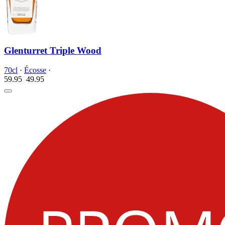
Glenturret Triple Wood
70cl
·
Écosse
·
59.95
49.
95