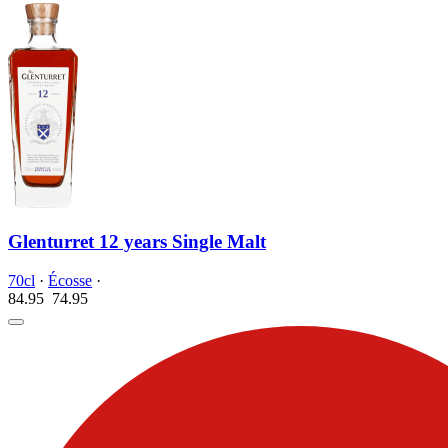
Glenturret 12 years Single Malt
70cl
·
Écosse
·
84.95
74.
95