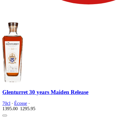
Glenturret 30 years Maiden Release
70cl
·
Écosse
·
1395.00
1295.
95