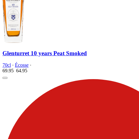
Glenturret 10 years Peat Smoked
70cl
·
Écosse
·
69.95
64.
95