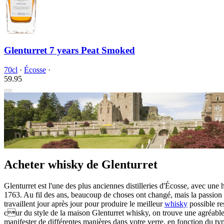
Glenturret 7 years Peat Smoked
70cl
·
Écosse
·
59.
95
Acheter whisky de Glenturret
Glenturret est l'une des plus anciennes distilleries d'Écosse, avec une 
1763. Au fil des ans, beaucoup de choses ont changé, mais la passion a
travaillent jour après jour pour produire le meilleur
whisky
possible re
cur du style de la maison Glenturret whisky, on trouve une agréable 
manifester de différentes manières dans votre verre, en fonction du ty