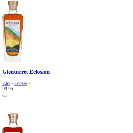
Glenturret Eclosion
70cl
·
Écosse
·
99.
95