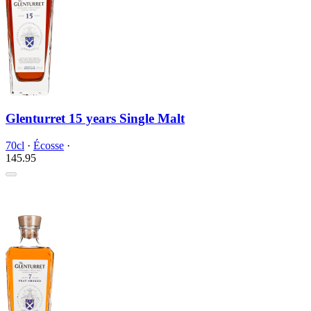
Glenturret 15 years Single Malt
70cl
·
Écosse
·
145.
95