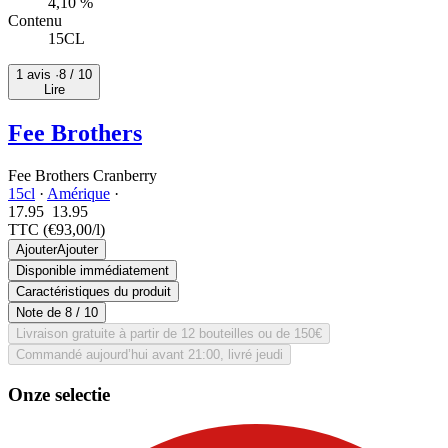
4,10 %
Contenu
15CL
1 avis ·
8
/ 10
Lire
Fee Brothers
Fee Brothers Cranberry
15cl
·
Amérique
·
17.95
13.
95
TTC
(€93,00/l)
Ajouter
Ajouter
Disponible immédiatement
Caractéristiques du produit
Note de
8
/ 10
Livraison gratuite à partir de 12 bouteilles ou de 150€
Commandé aujourd’hui avant 21:00, livré jeudi
Onze selectie