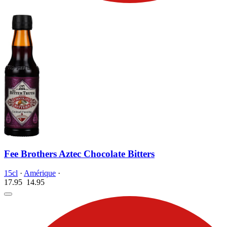
Fee Brothers Aztec Chocolate Bitters
15cl
·
Amérique
·
17.95
14.
95