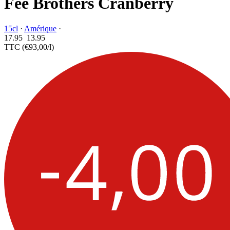
Fee Brothers Cranberry
15cl
·
Amérique
·
17.95
13.
95
TTC
(€93,00/l)